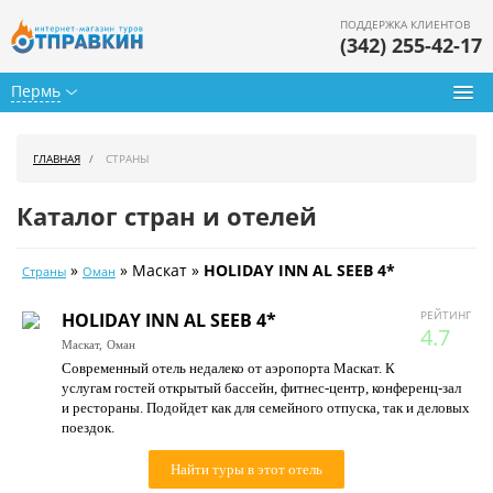
ПОДДЕРЖКА КЛИЕНТОВ
(342) 255-42-17
Пермь
Туры из Перми
ГЛАВНАЯ
СТРАНЫ
Подбор тура
Каталог стран и отелей
Горящие туры
»
» Маскат »
HOLIDAY INN AL SEEB 4*
Страны
Оман
Календарь туров
РЕЙТИНГ
HOLIDAY INN AL SEEB 4*
Цены дня
4.7
Маскат,
Оман
Современный отель недалеко от аэропорта Маскат. К
Страны
услугам гостей открытый бассейн, фитнес-центр, конференц-зал
и рестораны. Подойдет как для семейного отпуска, так и деловых
Как купить
поездок.
О нас
Найти туры в этот отель