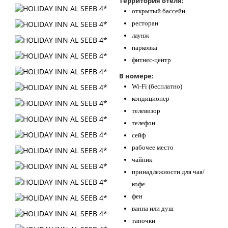
Территория отеля:
открытый бассейн
ресторан
лаунж
парковка
фитнес-центр
В номере:
Wi-Fi (бесплатно)
кондиционер
телевизор
телефон
сейф
рабочее место
чайник
принадлежности для чая/
кофе
фен
ванна или душ
тапочки