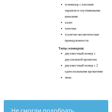
телевизор с плоским
экраном и спутниковыми
каналами
халат
тапочки
туалетно-косметические
принадлежности
Типы номеров:
двухместный номер с
двуспальной кроватью
двухместный номер с 2
односпальными кроватями
люкс
Не смогли подобрать