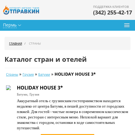
ПОДДЕРЖКА КЛИЕНТОВ
(342) 255-42-17
Пермь
Туры из Перми
ГЛАВНАЯ
СТРАНЫ
Подбор тура
Каталог стран и отелей
Горящие туры
»
»
»
HOLIDAY HOUSE 3*
Страны
Грузия
Батуми
Календарь туров
HOLIDAY HOUSE 3*
Цены дня
Батуми,
Грузия
Аккуратный отель с грузинским гостеприимством находится
Страны
недалеко от центра Батуми, в пешей доступности от городских
пляжей. Для гостей - чистые номера в современном классическом
Как купить
стиле, ресторан с интересным меню. Неплохой вариант для
знакомства с городом, остановки в ходе самостоятельных
О нас
путешествий.