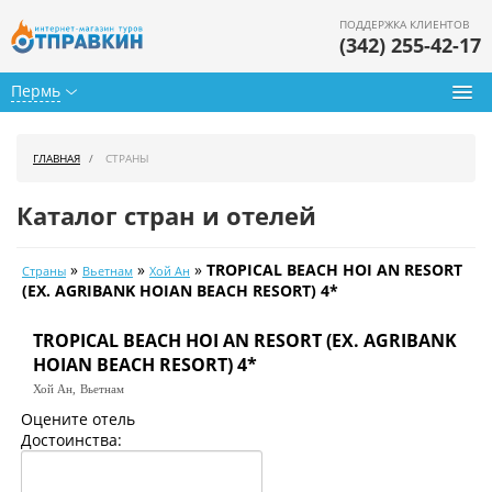
ПОДДЕРЖКА КЛИЕНТОВ
(342) 255-42-17
Пермь
Туры из Перми
ГЛАВНАЯ
СТРАНЫ
Подбор тура
Каталог стран и отелей
Горящие туры
»
»
»
TROPICAL BEACH HOI AN RESORT
Страны
Вьетнам
Хой Ан
Календарь туров
(EX. AGRIBANK HOIAN BEACH RESORT) 4*
Цены дня
TROPICAL BEACH HOI AN RESORT (EX. AGRIBANK
HOIAN BEACH RESORT) 4*
Страны
Хой Ан,
Вьетнам
Оцените отель
Как купить
Достоинства:
О нас