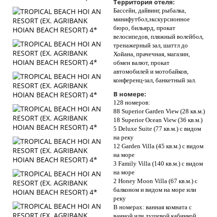
Территория отеля:
Бассейн, дайвинг, рыбалка,
минифутбол,экскурсионное
бюро, бильярд, прокат
велосипедов, пляжный волейбол,
тренажерный зал, шаттл до
Хойана, прачечная, магазин,
обмен валют, прокат
автомобилей и мотобайков,
конференц-зал, банкетный зал.
В номере:
128 номеров:
88 Superior Garden View (28 кв.м.)
18 Superior Ocean View (36 кв.м.)
5 Deluxe Suite (77 кв.м.) с видом
на реку
12 Garden Villa (45 кв.м.) с видом
на море
3 Family Villa (140 кв.м.) с видом
на море
2 Honey Moon Villa (67 кв.м.) с
балконом и видом на море или
реку
В номерах: ванная комната с
ванной или душевой кабинкой,