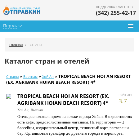
ПОДДЕРЖКА КЛИЕНТОВ
(342) 255-42-17
Пермь
Туры из Перми
ГЛАВНАЯ
СТРАНЫ
Подбор тура
Каталог стран и отелей
Горящие туры
»
»
»
TROPICAL BEACH HOI AN RESORT
Страны
Вьетнам
Хой Ан
Календарь туров
(EX. AGRIBANK HOIAN BEACH RESORT) 4*
Цены дня
РЕЙТИНГ
TROPICAL BEACH HOI AN RESORT (EX.
3.7
AGRIBANK HOIAN BEACH RESORT) 4*
Страны
Хой Ан,
Вьетнам
Отель расположен прямо на пляже города Хойан. В окрестностях
Как купить
есть кафе, продовольственные магазины. На территории — 2
бассейны, оздоровительный центр, теннисный корт, ресторан и
О нас
бар. Организован трансфер до древнего города и аэропорта.