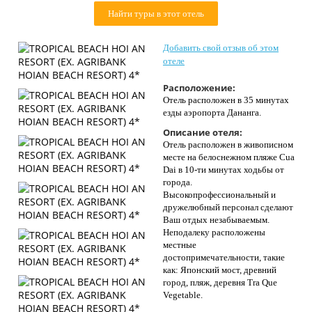
Контакты
Найти туры в этот отель
Добавить свой отзыв об этом
отеле
Расположение:
Отель расположен в 35 минутах
езды аэропорта Дананга.
Описание отеля:
Отель расположен в живописном
месте на белоснежном пляже Cua
Dai в 10-ти минутах ходьбы от
города.
Высокопрофессиональный и
дружелюбный персонал сделают
Ваш отдых незабываемым.
Неподалеку расположены
местные
достопримечательности, такие
как: Японский мост, древний
город, пляж, деревня Tra Que
Vegetable.