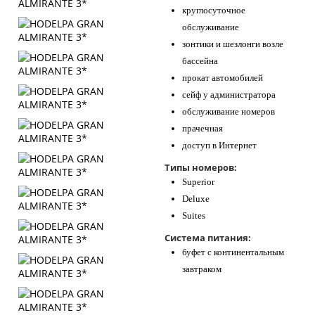
круглосуточное
обслуживание
зонтики и шезлонги возле
бассейна
прокат автомобилей
сейф у администратора
обслуживание номеров
прачечная
доступ в Интернет
Типы номеров:
Superior
Deluxe
Suites
Система питания:
буфет с континентальным
завтраком