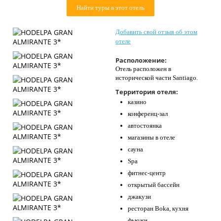
Контакты
Найти туры в этот отель
Добавить свой отзыв об этом
отеле
Расположение:
Отель расположен в
исторической части Santiago.
Территория отеля:
казино
конференц-зал
автостоянка
магазины в отеле
сауна
Spa
фитнес-центр
открытый бассейн
джакузи
ресторан Boka, кухня
фьюжн