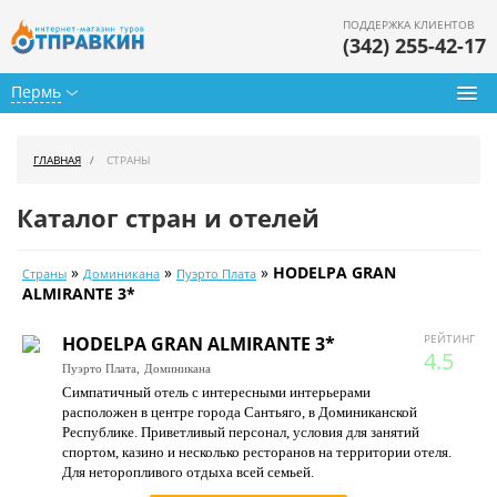
ПОДДЕРЖКА КЛИЕНТОВ
(342) 255-42-17
Пермь
Туры из Перми
ГЛАВНАЯ
СТРАНЫ
Подбор тура
Каталог стран и отелей
Горящие туры
»
»
»
HODELPA GRAN
Страны
Доминикана
Пуэрто Плата
Календарь туров
ALMIRANTE 3*
Цены дня
РЕЙТИНГ
HODELPA GRAN ALMIRANTE 3*
4.5
Пуэрто Плата,
Доминикана
Страны
Симпатичный отель с интересными интерьерами
расположен в центре города Сантьяго, в Доминиканской
Как купить
Республике. Приветливый персонал, условия для занятий
спортом, казино и несколько ресторанов на территории отеля.
О нас
Для неторопливого отдыха всей семьей.