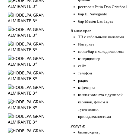
ресторан Patio Don Cristóbal
бар El Navegante
бар Mesón Las Tapas
В номере:
ТВ с кабельными каналами
Интернет
мини-бар с холодильником
кондиционер
сейф
телефон
радио
кофеварка
ванная комната с душевой
кабиной, феном и
туалетными
принадлежностями
Услуги:
бизнес-центр