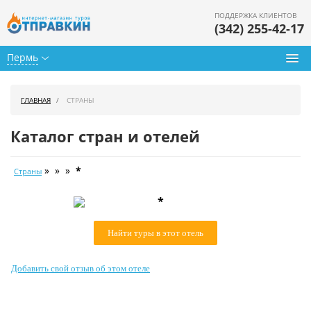
ПОДДЕРЖКА КЛИЕНТОВ
(342) 255-42-17
Пермь
Туры из Перми
ГЛАВНАЯ
СТРАНЫ
Подбор тура
Каталог стран и отелей
Горящие туры
» » »
*
Страны
Календарь туров
*
Цены дня
Найти туры в этот отель
Страны
Как купить
Добавить свой отзыв об этом отеле
О нас