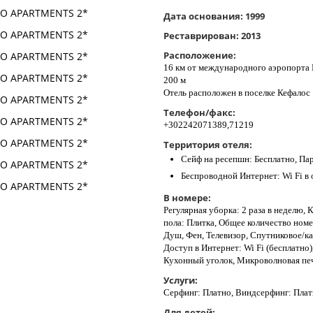
Дата основания:
1999
Реставрирован:
2013
Расположение:
16 км от международного аэропорта
200 м
Отель расположен в поселке Кефалос
Телефон/факс:
+302242071389,71219
Территория отеля:
Сейф на ресепшн: Бесплатно, Па
Беспроводной Интернет: Wi Fi в
В номере:
Регулярная уборка: 2 раза в неделю
пола: Плитка, Общее количество номер
Душ, Фен, Телевизор, Спутниковое/ка
Доступ в Интернет: Wi Fi (бесплатно)
Кухонный уголок, Микроволновая пе
Услуги:
Серфинг: Платно, Виндсерфинг: Пла
Для детей: