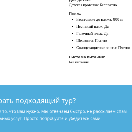
Детская кроватка: Бесплатно
Пляж:
Расстояние до пляжа: 800 м
Песчаный пляж: Да
Галечный пляж: Да
Шезлонги: Платно
Солнцезащитные зонты: Платно
Система питания:
Без питания
рать подходящий тур?
м то, что Вам нужно. Мы отвечаем быстро, не рассылаем спам
ных услуг. Просто попробуйте и убедитесь сами!