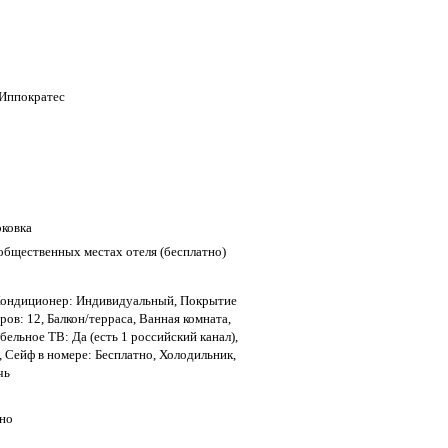
 Иппократес
рковка
 общественных местах отеля (бесплатно)
, Кондиционер: Индивидуальный, Покрытие
ов: 12, Балкон/терраса, Ванная комната,
бельное ТВ: Да (есть 1 российский канал),
, Сейф в номере: Бесплатно, Холодильник,
чь
тно