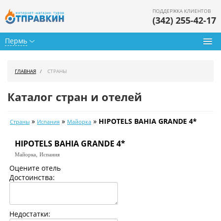
ПОДДЕРЖКА КЛИЕНТОВ
(342) 255-42-17
Пермь
Туры из Перми
ГЛАВНАЯ
СТРАНЫ
Подбор тура
Каталог стран и отелей
Горящие туры
»
»
»
HIPOTELS BAHIA GRANDE 4*
Страны
Испания
Майорка
Календарь туров
HIPOTELS BAHIA GRANDE 4*
Цены дня
Майорка,
Испания
Страны
Оцените отель
Достоинства:
Как купить
О нас
Недостатки: