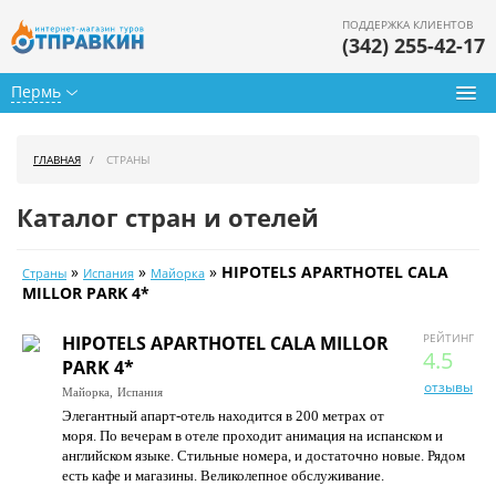
ПОДДЕРЖКА КЛИЕНТОВ
(342) 255-42-17
Пермь
Туры из Перми
ГЛАВНАЯ
СТРАНЫ
Подбор тура
Каталог стран и отелей
Горящие туры
»
»
»
HIPOTELS APARTHOTEL CALA
Страны
Испания
Майорка
Календарь туров
MILLOR PARK 4*
Цены дня
РЕЙТИНГ
HIPOTELS APARTHOTEL CALA MILLOR
4.5
PARK 4*
Страны
отзывы
Майорка,
Испания
Элегантный апарт-отель находится в 200 метрах от
Как купить
моря. По вечерам в отеле проходит анимация на испанском и
английском языке. Стильные номера, и достаточно новые. Рядом
О нас
есть кафе и магазины. Великолепное обслуживание.