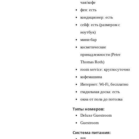
чая/кофе
фен: есть
кондиционер: есть
сейф: есть (размером с
ноутбук)
мини-бар
косметические
принадлежности (Peter
Thomas Roth)
room service: круглосуточно
кофемашина
Интернет: Wi-Fi, бесплатно
гладильная доска: есть
окна от пола до потолка
Типы номеров:
Deluxe Guestroom
Guestroom
Система питания:
BB