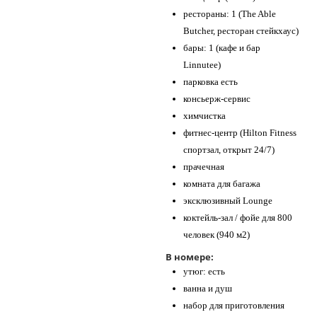
рестораны: 1 (The Able
Butcher, ресторан стейкхаус)
бары: 1 (кафе и бар
Linnutee)
парковка есть
консьерж-сервис
химчистка
фитнес-центр (Hilton Fitness
спортзал, открыт 24/7)
прачечная
комната для багажа
эксклюзивный Lounge
коктейль-зал / фойе для 800
человек (940 м2)
В номере:
утюг: есть
ванна и душ
набор для приготовления