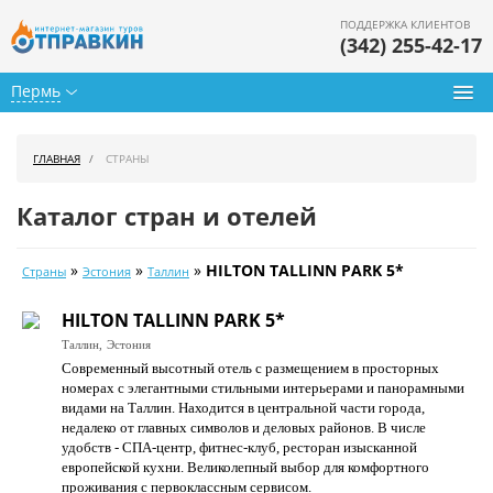
ПОДДЕРЖКА КЛИЕНТОВ
(342) 255-42-17
Пермь
Туры из Перми
ГЛАВНАЯ
СТРАНЫ
Подбор тура
Каталог стран и отелей
Горящие туры
»
»
»
HILTON TALLINN PARK 5*
Страны
Эстония
Таллин
Календарь туров
HILTON TALLINN PARK 5*
Цены дня
Таллин,
Эстония
Современный высотный отель с размещением в просторных
Страны
номерах с элегантными стильными интерьерами и панорамными
видами на Таллин. Находится в центральной части города,
Как купить
недалеко от главных символов и деловых районов. В числе
удобств - СПА-центр, фитнес-клуб, ресторан изысканной
О нас
европейской кухни. Великолепный выбор для комфортного
проживания с первоклассным сервисом.