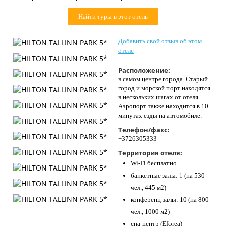
Контакты
Найти туры в этот отель
Добавить свой отзыв об этом
отеле
Расположение:
в самом центре города. Старый
город и морской порт находятся
в нескольких шагах от отеля.
Аэропорт также находится в 10
минутах езды на автомобиле.
Телефон/факс:
+3726305333
Территория отеля:
Wi-Fi бесплатно
банкетные залы: 1 (на 530
чел., 445 м2)
конференц-залы: 10 (на 800
чел., 1000 м2)
спа-центр (Eforea)