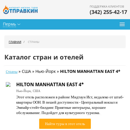
ПОДДЕРЖКА КЛИЕНТОВ
(342) 255-42-17
Пермь
Туры из Перми
ГЛАВНАЯ
СТРАНЫ
Подбор тура
Каталог стран и отелей
Горящие туры
» США » Нью-Йорк »
HILTON MANHATTAN EAST 4*
Страны
Календарь туров
HILTON MANHATTAN EAST 4*
Цены дня
Нью-Йорк,
США
Этот отель расположен в районе Мидтаун Ист, недалеко от штаб-
Страны
квартиры ООН. В пешей доступности - Центральный вокзал и
Эмпайр-стейт-билдинг. Приятные интерьеры, хорошее
Как купить
обслуживание. Подойдет для культурного туризма.
О нас
Найти туры в этот отель