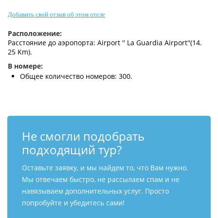
Контакты
Добавить свой отзыв об этом отеле
Расположение:
Расстояние до аэропорта: Airport '' La Guardia Airport''(14.
25 Km).
В номере:
Общее количество номеров: 300.
Не смогли подобрать
подходящий тур?
Оставьте заявку, и мы найдем то, что Вам нужно.
Мы отвечаем быстро, не рассылаем спам и не
навязываем дополнительных услуг. Просто
попробуйте и убедитесь сами!