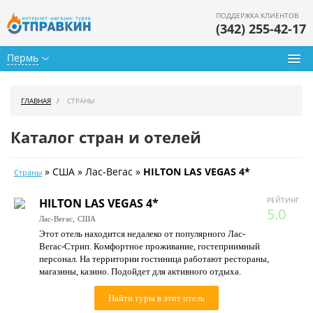
ПОДДЕРЖКА КЛИЕНТОВ
(342) 255-42-17
Пермь
Туры из Перми
ГЛАВНАЯ
СТРАНЫ
Подбор тура
Каталог стран и отелей
Горящие туры
» США » Лас-Вегас »
HILTON LAS VEGAS 4*
Страны
Календарь туров
РЕЙТИНГ
HILTON LAS VEGAS 4*
Цены дня
5.0
Лас-Вегас,
США
Этот отель находится недалеко от популярного Лас-
Страны
Вегас-Стрип. Комфортное проживание, гостеприимный
персонал. На территории гостиница работают рестораны,
Как купить
магазины, казино. Подойдет для активного отдыха.
О нас
Найти туры в этот отель