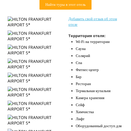
Контакты
Найти туры в этот отель
Добавить свой отзыв об этом
отеле
Территория отеля:
Wi-Fi на территории
Сауна
Солярий
Спа
Фитнес-центр
Бар
Ресторан
Термальная купальня
Камера хранения
Сейф
Химчистка
Лифт
Оборудованный доступ для