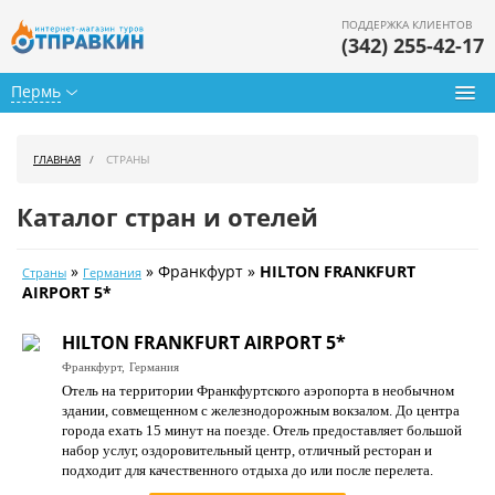
ПОДДЕРЖКА КЛИЕНТОВ
(342) 255-42-17
Пермь
Туры из Перми
ГЛАВНАЯ
СТРАНЫ
Подбор тура
Каталог стран и отелей
Горящие туры
»
» Франкфурт »
HILTON FRANKFURT
Страны
Германия
Календарь туров
AIRPORT 5*
Цены дня
HILTON FRANKFURT AIRPORT 5*
Франкфурт,
Германия
Страны
Отель на территории Франкфуртского аэропорта в необычном
здании, совмещенном с железнодорожным вокзалом. До центра
Как купить
города ехать 15 минут на поезде. Отель предоставляет большой
набор услуг, оздоровительный центр, отличный ресторан и
О нас
подходит для качественного отдыха до или после перелета.