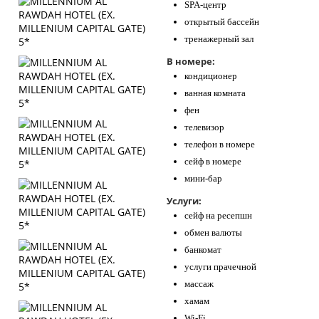
SPA-центр
открытый бассейн
тренажерный зал
В номере:
кондиционер
ванная комната
фен
телевизор
телефон в номере
сейф в номере
мини-бар
Услуги:
сейф на ресепшн
обмен валюты
банкомат
услуги прачечной
массаж
хамам
Wi-Fi