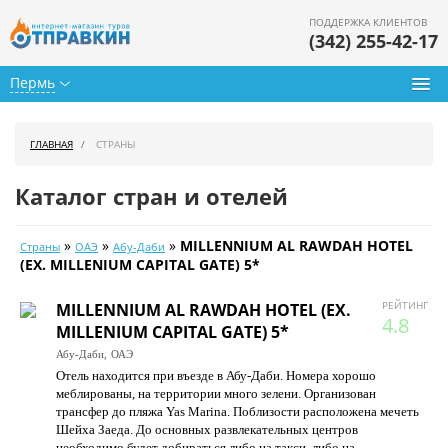
ПОДДЕРЖКА КЛИЕНТОВ
(342) 255-42-17
Пермь
Туры из Перми
ГЛАВНАЯ
СТРАНЫ
Подбор тура
Каталог стран и отелей
Горящие туры
»
»
»
MILLENNIUM AL RAWDAH HOTEL
Страны
ОАЭ
Абу-Даби
Календарь туров
(EX. MILLENIUM CAPITAL GATE) 5*
Цены дня
РЕЙТИНГ
MILLENNIUM AL RAWDAH HOTEL (EX.
4.8
MILLENIUM CAPITAL GATE) 5*
Страны
Абу-Даби,
ОАЭ
Отель находится при въезде в Абу-Даби. Номера хорошо
Как купить
меблированы, на территории много зелени. Организован
трансфер до пляжа Yas Marina. Поблизости расположена мечеть
О нас
Шейха Заеда. До основных развлекательных центров
необходимо будет добираться либо на такси, либо на