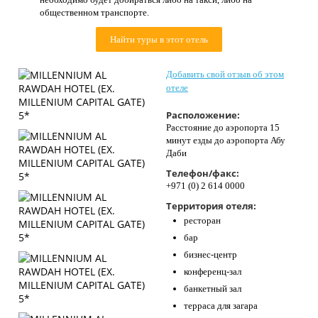
Контакты
общественном транспорте.
Найти туры в этот отель
Добавить свой отзыв об этом
отеле
Расположение:
Расстояние до аэропорта 15
минут езды до аэропорта Абу
Даби
Телефон/факс:
+971 (0) 2 614 0000
Территория отеля:
ресторан
бар
бизнес-центр
конференц-зал
банкетный зал
терраса для загара