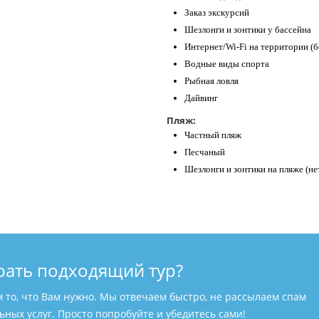
Заказ экскурсий
Шезлонги и зонтики у бассейна
Интернет/Wi-Fi на территории (б
Водные виды спорта
Рыбная ловля
Дайвинг
Пляж:
Частный пляж
Песчаный
Шезлонги и зонтики на пляже (не
рать подходящий тур?
м то, что Вам нужно. Мы отвечаем быстро, не рассылаем спам
ных услуг. Просто попробуйте и убедитесь сами!