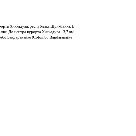
урорта Хиккадува, республика Шри-Ланка. В
яж. До центра курорта Хиккадува - 3,7 км.
бо Бандаранайке (Colombo Bandaranaike