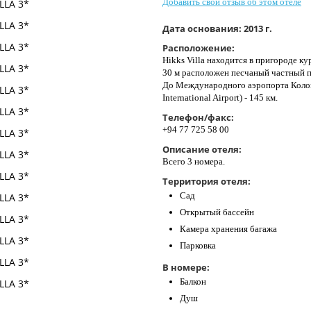
Добавить свой отзыв об этом отеле
Дата основания:
2013 г.
Расположение:
Hikks Villa находится в пригороде к
30 м расположен песчаный частный пл
До Международного аэропорта Колом
International Airport) - 145 км.
Телефон/факс:
+94 77 725 58 00
Описание отеля:
Всего 3 номера.
Территория отеля:
Сад
Открытый бассейн
Камера хранения багажа
Парковка
В номере:
Балкон
Душ