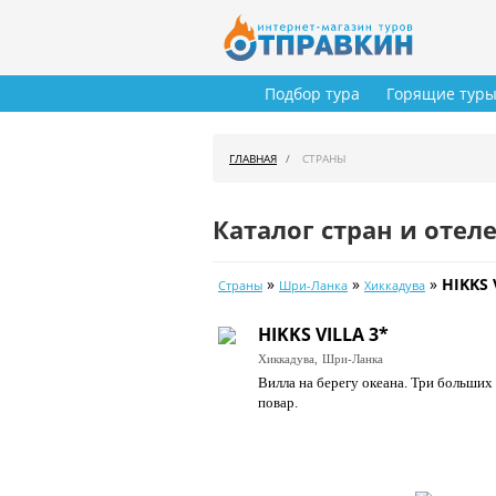
Подбор тура
Горящие тур
ГЛАВНАЯ
СТРАНЫ
Каталог стран и отел
»
»
»
HIKKS 
Страны
Шри-Ланка
Хиккадува
HIKKS VILLA 3*
Хиккадува,
Шри-Ланка
Вилла на берегу океана. Три больших 
повар.