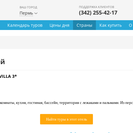
ПОДДЕРЖКА КЛИЕНТОВ
ВАШ ГОРОД
(342) 255-42-17
Пермь
ы
Календарь туров
Цены дня
Страны
Как купить
О
ей
VILLA 3*
комнаты, кухня, гостиная, бассейн, территория с лежаками и пальмами. Из пер
Найти туры в этот отель