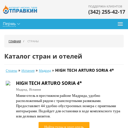
ПОДДЕРЖКА КЛИЕНТОВ
(342) 255-42-17
Пермь
Туры из Перми
ГЛАВНАЯ
СТРАНЫ
Подбор тура
Каталог стран и отелей
Горящие туры
»
»
»
HIGH TECH ARTURO SORIA 4*
Страны
Испания
Мадрид
Календарь туров
HIGH TECH ARTURO SORIA 4*
Цены дня
Мадрид,
Испания
Мини-отель в престижном районе Мадрида, удобно
Страны
расположенный рядом с транспортными развязками.
Предоставляет 44 удобно обустроенных номера с приятными
Как купить
интерьерами. Подойдет для остановки в ходе комплексного тура
или деловых визитов.
О нас
Найти туры в этот отель