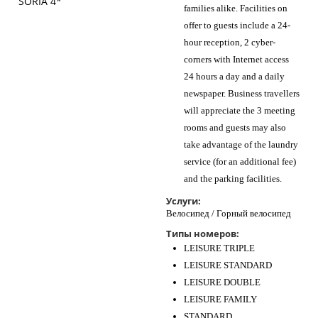
families alike. Facilities on
offer to guests include a 24-
hour reception, 2 cyber-
corners with Internet access
24 hours a day and a daily
newspaper. Business travellers
will appreciate the 3 meeting
rooms and guests may also
take advantage of the laundry
service (for an additional fee)
and the parking facilities.
Услуги:
Велосипед / Горный велосипед
Типы номеров:
LEISURE TRIPLE
LEISURE STANDARD
LEISURE DOUBLE
LEISURE FAMILY
STANDARD