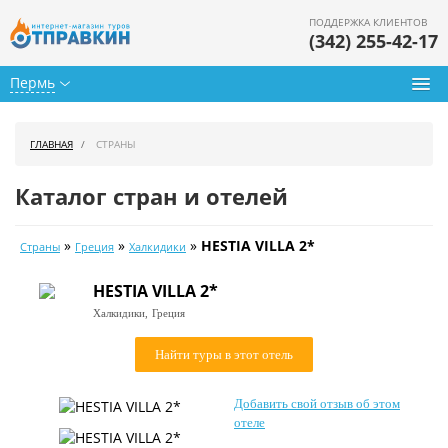
ПОДДЕРЖКА КЛИЕНТОВ
(342) 255-42-17
Пермь
Туры из Перми
ГЛАВНАЯ
СТРАНЫ
Подбор тура
Каталог стран и отелей
Горящие туры
»
»
»
HESTIA VILLA 2*
Страны
Греция
Халкидики
Календарь туров
HESTIA VILLA 2*
Цены дня
Халкидики,
Греция
Страны
Найти туры в этот отель
Как купить
Добавить свой отзыв об этом
О нас
отеле