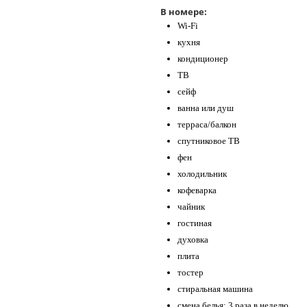
В номере:
Wi-Fi
кухня
кондиционер
ТВ
сейф
ванна или душ
терраса/балкон
спутниковое ТВ
фен
холодильник
кофеварка
чайник
гостиная
духовка
плита
тостер
стиральная машина
смена белья: 3 раза в неделю