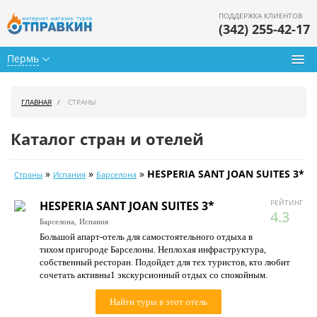
ПОДДЕРЖКА КЛИЕНТОВ
(342) 255-42-17
Пермь
Туры из Перми
ГЛАВНАЯ
СТРАНЫ
Подбор тура
Каталог стран и отелей
Горящие туры
»
»
»
HESPERIA SANT JOAN SUITES 3*
Страны
Испания
Барселона
Календарь туров
РЕЙТИНГ
HESPERIA SANT JOAN SUITES 3*
Цены дня
4.3
Барселона,
Испания
Большой апарт-отель для самостоятельного отдыха в
Страны
тихом пригороде Барселоны. Неплохая инфраструктура,
собственный ресторан. Подойдет для тех туристов, кто любит
Как купить
сочетать активны1 экскурсионный отдых со спокойным.
О нас
Найти туры в этот отель