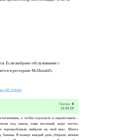
тся. Если выбрано обслуживание с
яется в ресторане McDonald's.
ы об отеле:
Оценка:
4
21.03.19
ечатлениями, а чтобы отдохнуть и переночевать -
чески под окном, пляж песчаный, море чистое,
се перепробовали, выбрали на свой вкус. Много
ы, бананы. В номере каждый день убирали, меняли