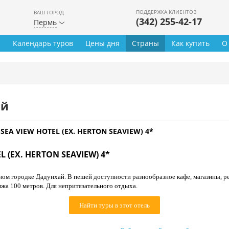
ПОДДЕРЖКА КЛИЕНТОВ
ВАШ ГОРОД
(342) 255-42-17
Пермь
ы
Календарь туров
Цены дня
Страны
Как купить
О
ей
SEA VIEW HOTEL (EX. HERTON SEAVIEW) 4*
L (EX. HERTON SEAVIEW) 4*
ном городке Дадунхай. В пешей доступности разнообразное кафе, магазины, р
жа 100 метров. Для непритязательного отдыха.
Найти туры в этот отель