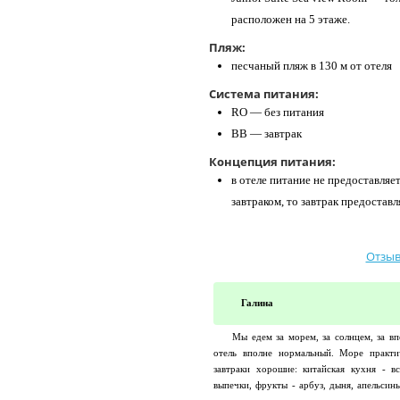
расположен на 5 этаже.
Пляж:
песчаный пляж в 130 м от отеля
Система питания:
RO — без питания
BB — завтрак
Концепция питания:
в отеле питание не предоставляе
завтраком, то завтрак предоставл
Отзыв
Галина
Мы едем за морем, за солнцем, за вп
отель вполне нормальный. Море практи
завтраки хорошие: китайская кухня - в
выпечки, фрукты - арбуз, дыня, апельсин