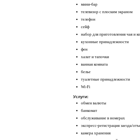
мини-бар
телевизор с плоским экраном
телефон
сейф
набор для приготовления чая и к
кухонные принадлежности
фен
халат и тапочки
ванная комната
белье
туалетные принадлежности
Wi-Fi
Услуги:
обмен валюты
банкомат
обслуживание в номерах
экспресс-регистрация заезда/отъ
камера хранения