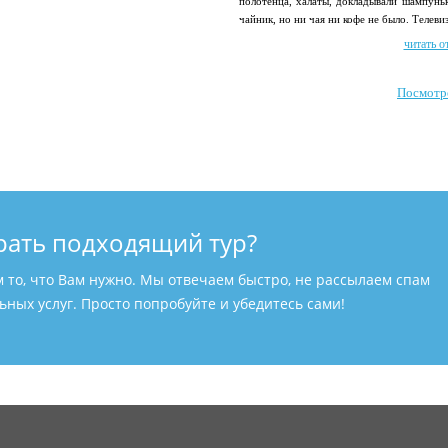
полотенца, халаты, докладывали шампуньк
чайник, но ни чая ни кофе не было. Телевиз
читать о
Посмотр
рать подходящий тур?
м то, что Вам нужно. Мы отвечаем быстро, не рассылаем спам
ных услуг. Просто попробуйте и убедитесь сами!