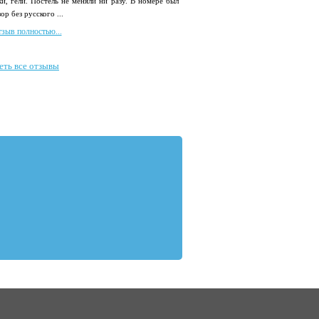
и, гели. Постель не меняли ни разу. В номере был
ор без русского ...
тзыв полностью...
еть все отзывы