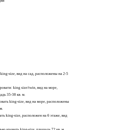
ции
ing-size, вид на сад, расположены на 2-5
вати: king size/twin, вид на море,
дь 35-38 кв. м.
вать king-size, вид на море, расположены
м.
ь king-size, расположен на 6 этаже, вид
ко кровать king-size, площадь 72 кв. м,