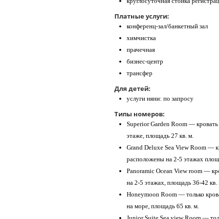
круглосуточная стойка регистра
Платные услуги:
конференц-зал/банкетный зал
химчистка
прачечная
бизнес-центр
трансфер
Для детей:
услуги няни: по запросу
Типы номеров:
Superior Garden Room — кровать k
этаже, площадь 27 кв. м.
Grand Deluxe Sea View Room — кро
расположены на 2-5 этажах площа
Panoramic Ocean View room — кро
на 2-5 этажах, площадь 36-42 кв. 
Honeymoon Room — только кроват
на море, площадь 65 кв. м.
Junior Suite Sea view Room — толь