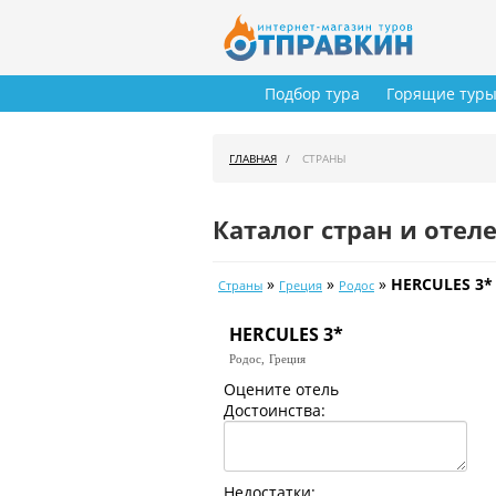
Подбор тура
Горящие тур
ГЛАВНАЯ
СТРАНЫ
Каталог стран и отел
»
»
»
HERCULES 3*
Страны
Греция
Родос
HERCULES 3*
Родос,
Греция
Оцените отель
Достоинства:
Недостатки: