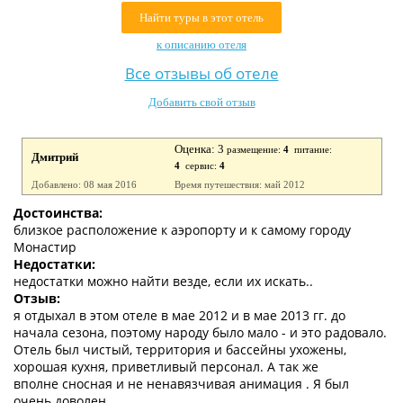
Контакты
Найти туры в этот отель
к описанию отеля
Все отзывы об отеле
Добавить свой отзыв
Оценка: 3
размещение:
4
питание:
Дмитрий
4
сервис:
4
Добавлено: 08 мая 2016
Время путешествия: май 2012
Достоинства:
близкое расположение к аэропорту и к самому городу
Монастир
Недостатки:
недостатки можно найти везде, если их искать..
Отзыв:
я отдыхал в этом отеле в мае 2012 и в мае 2013 гг. до
начала сезона, поэтому народу было мало - и это радовало.
Отель был чистый, территория и бассейны ухожены,
хорошая кухня, приветливый персонал. А так же
вполне сносная и не ненавязчивая анимация . Я был
очень доволен.