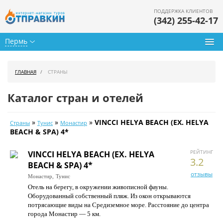
ПОДДЕРЖКА КЛИЕНТОВ
(342) 255-42-17
Пермь
Туры из Перми
ГЛАВНАЯ
СТРАНЫ
Подбор тура
Каталог стран и отелей
Горящие туры
»
»
»
VINCCI HELYA BEACH (EX. HELYA
Страны
Тунис
Монастир
Календарь туров
BEACH & SPA) 4*
Цены дня
РЕЙТИНГ
VINCCI HELYA BEACH (EX. HELYA
3.2
BEACH & SPA) 4*
Страны
отзывы
Монастир,
Тунис
Отель на берегу, в окружении живописной фауны.
Как купить
Оборудованный собственный пляж. Из окон открываются
потрясающие виды на Средиземное море. Расстояние до центра
О нас
города Монастир — 5 км.