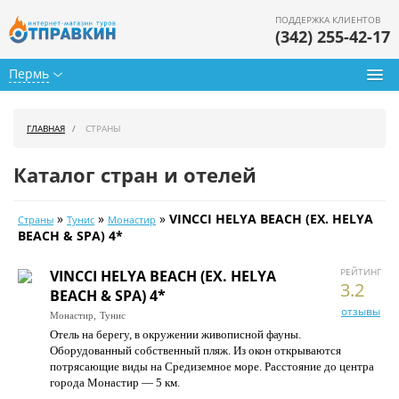
ПОДДЕРЖКА КЛИЕНТОВ
(342) 255-42-17
Пермь
Туры из Перми
ГЛАВНАЯ
СТРАНЫ
Подбор тура
Каталог стран и отелей
Горящие туры
»
»
»
VINCCI HELYA BEACH (EX. HELYA
Страны
Тунис
Монастир
Календарь туров
BEACH & SPA) 4*
Цены дня
РЕЙТИНГ
VINCCI HELYA BEACH (EX. HELYA
3.2
BEACH & SPA) 4*
Страны
отзывы
Монастир,
Тунис
Отель на берегу, в окружении живописной фауны.
Как купить
Оборудованный собственный пляж. Из окон открываются
потрясающие виды на Средиземное море. Расстояние до центра
О нас
города Монастир — 5 км.