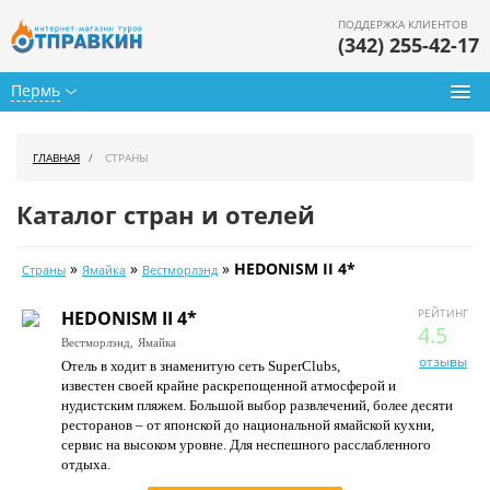
ПОДДЕРЖКА КЛИЕНТОВ
(342) 255-42-17
Пермь
Туры из Перми
ГЛАВНАЯ
СТРАНЫ
Подбор тура
Каталог стран и отелей
Горящие туры
»
»
»
HEDONISM II 4*
Страны
Ямайка
Вестморлэнд
Календарь туров
РЕЙТИНГ
HEDONISM II 4*
Цены дня
4.5
Вестморлэнд,
Ямайка
отзывы
Отель в ходит в знаменитую сеть SuperClubs,
Страны
известен своей крайне раскрепощенной атмосферой и
нудистским пляжем. Большой выбор развлечений, более десяти
Как купить
ресторанов – от японской до национальной ямайской кухни,
сервис на высоком уровне. Для неспешного расслабленного
О нас
отдыха.