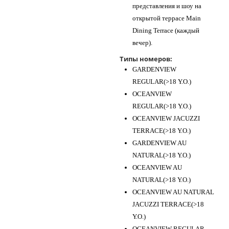
представления и шоу на
открытой террасе Main
Dining Terrace (каждый
вечер).
Типы номеров:
GARDENVIEW
REGULAR(>18 Y.O.)
OCEANVIEW
REGULAR(>18 Y.O.)
OCEANVIEW JACUZZI
TERRACE(>18 Y.O.)
GARDENVIEW AU
NATURAL(>18 Y.O.)
OCEANVIEW AU
NATURAL(>18 Y.O.)
OCEANVIEW AU NATURAL
JACUZZI TERRACE(>18
Y.O.)
OCEANVIEW REGULAR