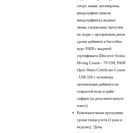
спорт, каяки, катамараны,
виндсерфинг (школа
виндсерфинга), водные
лыжи, сноркелинг, прогулки
на лодке с прозрачным дном
уроки дайвинга в бассейне,
курс PADI с выдачей
сертификата (Discover Scuba
Diving Course - 70 US$, PADI
Open Water Certificate Course
- US$ 320 с человека),
организация дайвинга на
открытой воде и дайв-
сафари (за дополнительную
плату)
Развлекательная программа:
уроки танца рэгги (3 раза в
неделю), "День