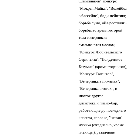
Олимпийцев", конкурс
"Мокрая Майка", "Волейбол
в бассейне", боди-пейнтинг,
борьба сумо, ойл-рестлинг -
борьба, во время которой
тела соперников
смазываются маслом,
"Конкурс Любительского
Стриптиза", "Полуденное
Безумие" (кроме вторников),
"Конкурс Талантов",
"Вечеринка в пижамах",
"Вечеринка в тогах", и
многое другое
дискотека и пиано-бар,
работающие до последнего
клиента, караоке, "живая"
музыка (ежедневно, кроме
пятницы), различные