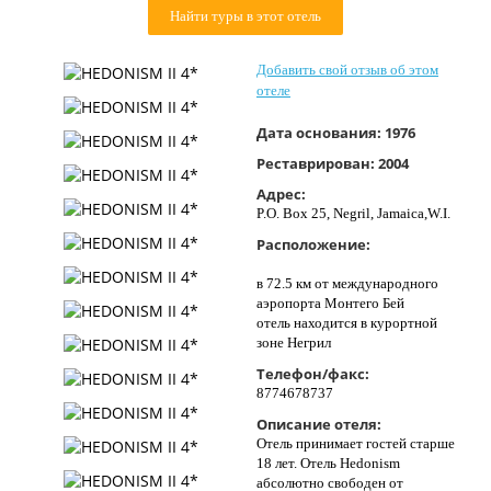
Найти туры в этот отель
Контакты
Добавить свой отзыв об этом
отеле
Дата основания:
1976
Реставрирован:
2004
Адрес:
P.O. Box 25, Negril, Jamaica,W.I.
Расположение:
в 72.5 км от международного
аэропорта Монтего Бей
отель находится в курортной
зоне Негрил
Телефон/факс:
8774678737
Описание отеля:
Отель принимает гостей старше
18 лет. Отель Hedonism
абсолютно свободен от