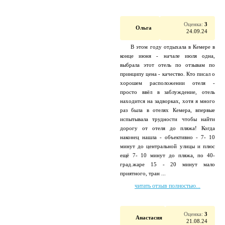
Оценка:
3
Ольга
24.09.24
В этом году отдыхала в Кемере в
конце июня - начале июля одна,
выбрала этот отель по отзывам по
принципу цена - качество. Кто писал о
хорошем расположении отеля -
просто ввёл в заблуждение, отель
находится на задворках, хотя я много
раз была в отелях Кемера, впервые
испытывала трудности чтобы найти
дорогу от отеля до пляжа! Когда
наконец нашла - объективно - 7- 10
минут до центральной улицы и плюс
ещё 7- 10 минут до пляжа, по 40-
град.жаре 15 - 20 минут мало
приятного, тран ...
читать отзыв полностью...
Оценка:
3
Анастасия
21.08.24