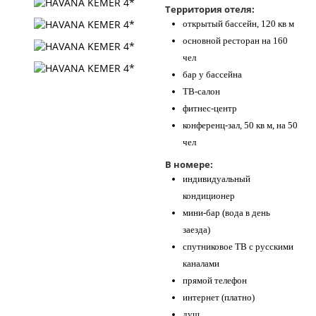
Территория отеля:
открытый бассейн, 120 кв м
основной ресторан на 160
чел
бар у бассейна
ТВ-салон
фитнес-центр
конференц-зал, 50 кв м, на 50
чел
В номере:
индивидуальный
кондиционер
мини-бар (вода в день
заезда)
спутниковое ТВ с русскими
каналами
прямой телефон
интернет (платно)
душ