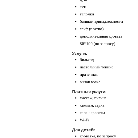
фен
тапочки
банные принадлежности
сейф (платно)
дополнительная кровать
80*190 (по запросу)
Услуги:
бильярд
настольный теннис
прачечная
вызов врача
Платные услуги:
массаж, пилинг
хаммам, сауна
салон красоты
Wi-Fi
Для детей:
кроватка, по запросу