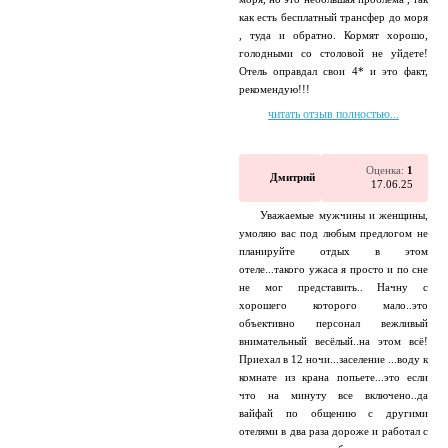
как есть бесплатный трансфер до моря
, туда и обратно. Кормят хорошо,
голодными со столовой не уйдете!
Отель оправдал свои 4* и это факт,
рекомендую!!!
читать отзыв полностью...
Оценка:
1
Дмитрий
17.06.25
Уважаемые мужчины и женщины,
умоляю вас под любым предлогом не
планируйте отдых в этом
отеле...такого ужаса я просто и по сне
не мог представить.. Начну с
хорошего которого мало..это
объективно персонал вежливый
внимательный весёлый..на этом всё!
Приехал в 12 ночи...заселение ...воду к
комнате из крана попьете...это если
что на минуту все включено..да
вайфай по общению с другими
отелями в два раза дороже и работал с