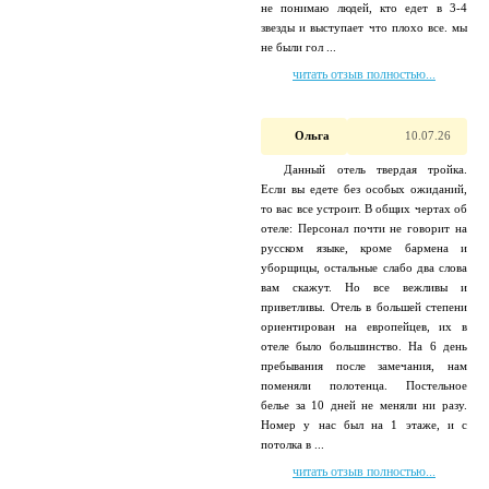
не понимаю людей, кто едет в 3-4
звезды и выступает что плохо все. мы
не были гол ...
читать отзыв полностью...
Ольга
10.07.26
Данный отель твердая тройка.
Если вы едете без особых ожиданий,
то вас все устроит. В общих чертах об
отеле: Персонал почти не говорит на
русском языке, кроме бармена и
уборщицы, остальные слабо два слова
вам скажут. Но все вежливы и
приветливы. Отель в большей степени
ориентирован на европейцев, их в
отеле было большинство. На 6 день
пребывания после замечания, нам
поменяли полотенца. Постельное
белье за 10 дней не меняли ни разу.
Номер у нас был на 1 этаже, и с
потолка в ...
читать отзыв полностью...