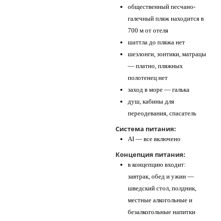
общественный песчано-
галечный пляж находится в
700 м от отеля
шаттла до пляжа нет
шезлонги, зонтики, матрацы
— платно, пляжных
полотенец нет
заход в море — галька
душ, кабины для
переодевания, спасатель
Система питания:
AI — все включено
Концепция питания:
в концепцию входит:
завтрак, обед и ужин —
шведский стол, полдник,
местные алкогольные и
безалкогольные напитки