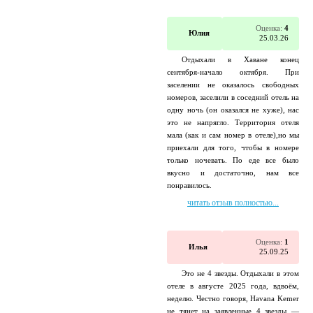
Оценка:
4
Юлия
25.03.26
Отдыхали в Хаване конец
сентября-начало октября. При
заселении не оказалось свободных
номеров, заселили в соседний отель на
одну ночь (он оказался не хуже), нас
это не напрягло. Территория отеля
мала (как и сам номер в отеле),но мы
приехали для того, чтобы в номере
только ночевать. По еде все было
вкусно и достаточно, нам все
понравилось.
читать отзыв полностью...
Оценка:
1
Илья
25.09.25
Это не 4 звезды. Отдыхали в этом
отеле в августе 2025 года, вдвоём,
неделю. Честно говоря, Havana Kemer
не тянет на заявленные 4 звезды —