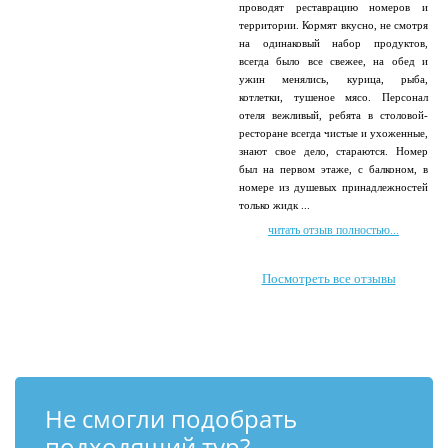
проводят реставрацию номеров и
территории. Кормят вкусно, не смотря
на одинаковый набор продуктов,
всегда было все свежее, на обед и
ужин менялись, курица, рыба,
котлетки, тушеное мясо. Персонал
отеля вежливый, ребята в столовой-
ресторане всегда чистые и ухоженные,
знают свое дело, стараются. Номер
был на первом этаже, с балконом, в
номере из душевых принадлежностей
только жидк ...
читать отзыв полностью...
Посмотреть все отзывы
Не смогли подобрать
подходящий тур?