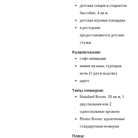
детская секция в открытом
бассейне, 4 кв м
детская игровая площадка
в ресторане
предоставляются детские
стулья
Развлечения:
софт-анимация
живая музыка, турецкая
ночь (1 раз в неделю)
дартс
Типы номеров:
Standard Room: 20 кв м, 1
двуспальная или 2
односпальные кровати
Promo Room: идентичные
стандартным номерам
Пляж: