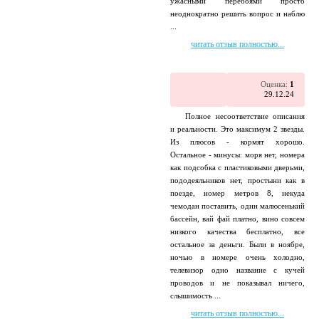
ужасными перебоями просто
неоднократно решить вопрос и наблю
...
читать отзыв полностью...
Оценка:
1
29.12.24
Полное несоответствие описания
и реальности. Это максимум 2 звезды.
Из плюсов - кормят хорошо.
Остальное - минусы: моря нет, номера
как подсобка с пластиковыми дверьми,
пододеяльников нет, простыни как в
поезде, номер метров 8, некуда
чемодан поставить, один малюсенький
бассейн, вай фай платно, вино совсем
низкого качества бесплатно, все
остальное за деньги. Были в ноябре,
ночью в номере очень холодно,
телевизор одно название с кучей
проводов и не показывал ничего,
слышимость ...
читать отзыв полностью...