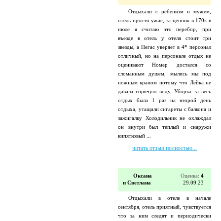
Отдыхали с ребенком и мужем,
отель просто ужас, за ценник в 170к в
июле я считаю это перебор, при
въезде в отель у отеля стоит три
звезды, а Пегас уверяет в 4* персонал
отличный, но на персонале отдых не
оценивают Номер достался со
сломанным душем, мылись мы под
ножным краном потому что Лейка не
давала горячую воду, Уборка за весь
отдых была 1 раз на второй день
отдыха, утащили сигареты с балкона и
зажигалку Холодильник не охлаждал
он внутри был теплый и снаружи
кипятковый ...
читать отзыв полностью...
Оксана
Оценка:
4
и Светлана
29.09.23
Отдыхали в отеле в начале
сентября, отель приятный, чувствуется
что за ним следят и периодически