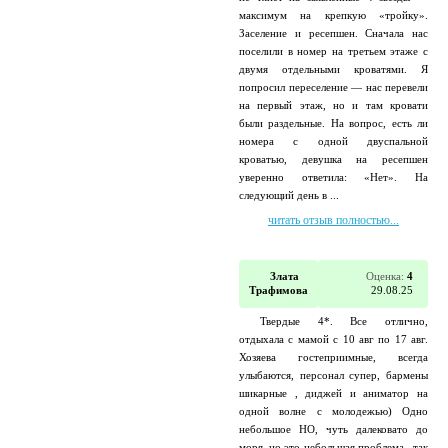
максимум на крепкую «тройку».
Заселение и ресепшен. Сначала нас
поселили в номер на третьем этаже с
двумя отдельными кроватями. Я
попросил переселение — нас перевели
на первый этаж, но и там кровати
были раздельные. На вопрос, есть ли
номера с одной двуспальной
кроватью, девушка на ресепшен
уверенно ответила: «Нет». На
следующий день в ...
читать отзыв полностью...
Злата
Оценка:
4
Трафимова
29.08.25
Твердые 4*. Все отлично,
отдыхала с мамой с 10 авг по 17 авг.
Хозяева гостеприимные, всегда
улыбаются, персонал супер, бармены
шикарные , диджей и аниматор на
одной волне с молодежью) Одно
небольшое НО, чуть далековато до
моря, но это небольшая проблема , так