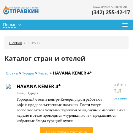
ПОДДЕРЖКА КЛИЕНТОВ
(342) 255-42-17
Пермь
Туры из Перми
ГЛАВНАЯ
СТРАНЫ
Подбор тура
Каталог стран и отелей
Горящие туры
»
»
»
HAVANA KEMER 4*
Страны
Турция
Кемер
Календарь туров
РЕЙТИНГ
HAVANA KEMER 4*
Цены дня
3.8
Кемер,
Турция
отзывы
Городской отель в центре Кемера, рядом работают
Страны
кафе и продовольственные магазины. Гости могут
воспользоваться услугами турецкой бани, сауны и массажа. Раз в
Как купить
неделю в отеле проводится «турецкая ночь», предлагаются
избранные блюда турецкой кухни.
О нас
Найти туры в этот отель