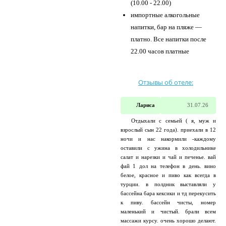
(10.00 - 22.00)
импортные алкогольные
напитки, бар на пляже —
платно. Все напитки после
22.00 часов платные
Отзывы об отеле:
Лариса
31.07.26
Отдыхали с семьей ( я, муж и
взрослый сын 22 года). приехали в 12
ночи и нас накормили -каждому
оставили с ужина в холодильнике
салат и нарезки и чай и печенье. вай
фай 1 дол на телефон в день. вино
белое, красное и пиво как всегда в
турции. в полдник выставляли у
бассейна бара кексики и тд перекусить
к пиву. бассейн чисты, номер
маленький и чистый. брали всем
массажи курсу. очень хорошо делают.