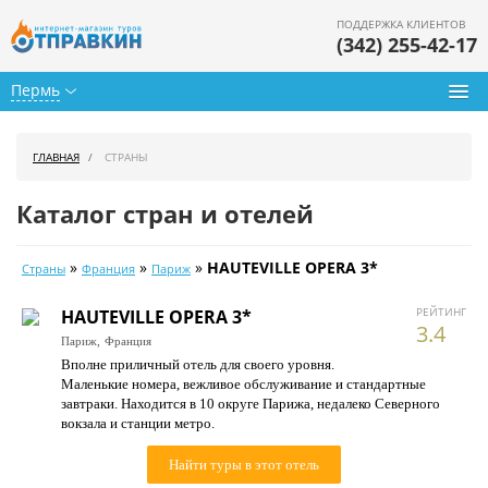
ПОДДЕРЖКА КЛИЕНТОВ
(342) 255-42-17
Пермь
Туры из Перми
ГЛАВНАЯ
СТРАНЫ
Подбор тура
Каталог стран и отелей
Горящие туры
»
»
»
HAUTEVILLE OPERA 3*
Страны
Франция
Париж
Календарь туров
РЕЙТИНГ
HAUTEVILLE OPERA 3*
Цены дня
3.4
Париж,
Франция
Вполне приличный отель для своего уровня.
Страны
Маленькие номера, вежливое обслуживание и стандартные
завтраки. Находится в 10 округе Парижа, недалеко Северного
Как купить
вокзала и станции метро.
О нас
Найти туры в этот отель