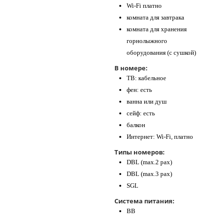
Wi-Fi платно
комната для завтрака
комната для хранения
горнолыжного
оборудования (с сушкой)
В номере:
ТВ: кабельное
фен: есть
ванна или душ
сейф: есть
балкон
Интернет: Wi-Fi, платно
Типы номеров:
DBL (max.2 pax)
DBL (max.3 pax)
SGL
Система питания:
BB