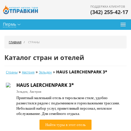
ПОДДЕРЖКА КЛИЕНТОВ
(342) 255-42-17
Пермь
Туры из Перми
ГЛАВНАЯ
СТРАНЫ
Подбор тура
Каталог стран и отелей
Горящие туры
»
»
»
HAUS LAERCHENPARK 3*
Страны
Австрия
Зельден
Календарь туров
HAUS LAERCHENPARK 3*
Цены дня
Зельден,
Австрия
Приятный маленький отель в тирольском стиле, удобно
Страны
разместился рядом с подъемником и горнолыжными трассами.
Небольшой набор услуг, приветливый персонал, неплохое
Как купить
обслуживание. Для семейного отдыха.
О нас
Найти туры в этот отель