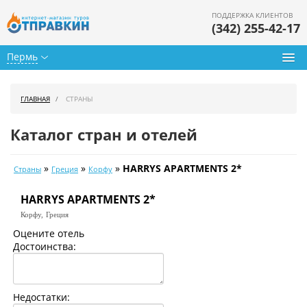
ПОДДЕРЖКА КЛИЕНТОВ
(342) 255-42-17
Пермь
Туры из Перми
ГЛАВНАЯ
СТРАНЫ
Подбор тура
Каталог стран и отелей
Горящие туры
»
»
»
HARRYS APARTMENTS 2*
Страны
Греция
Корфу
Календарь туров
HARRYS APARTMENTS 2*
Цены дня
Корфу,
Греция
Страны
Оцените отель
Достоинства:
Как купить
О нас
Недостатки: