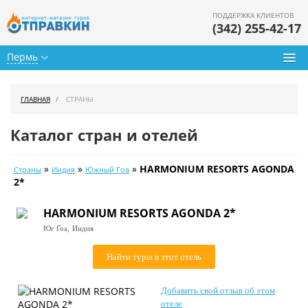
ПОДДЕРЖКА КЛИЕНТОВ
(342) 255-42-17
Пермь
Туры из Перми
ГЛАВНАЯ
СТРАНЫ
Подбор тура
Каталог стран и отелей
Горящие туры
»
»
»
HARMONIUM RESORTS AGONDA
Страны
Индия
Южный Гоа
Календарь туров
2*
Цены дня
HARMONIUM RESORTS AGONDA 2*
Юг Гоа,
Индия
Страны
Найти туры в этот отель
Как купить
О нас
Добавить свой отзыв об этом
отеле