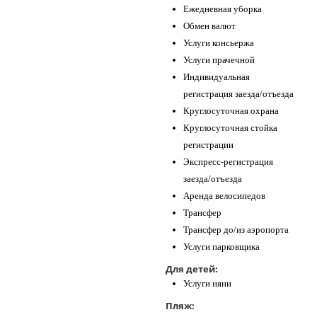
Ежедневная уборка
Обмен валют
Услуги консьержа
Услуги прачечной
Индивидуальная
регистрация заезда/отъезда
Круглосуточная охрана
Круглосуточная стойка
регистрации
Экспресс-регистрация
заезда/отъезда
Аренда велосипедов
Трансфер
Трансфер до/из аэропорта
Услуги парковщика
Для детей:
Услуги няни
Пляж: