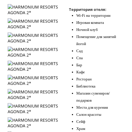
Контакты
Территория отеля:
Wi-Fi на территории
Игровая комната
Ночной клуб
Помещение для занятий
йогой
Сад
Спа
Бар
Кафе
Ресторан
Библиотека
Магазин сувениров/
подарков
Места для курения
Салон красоты
Сейф
Храм