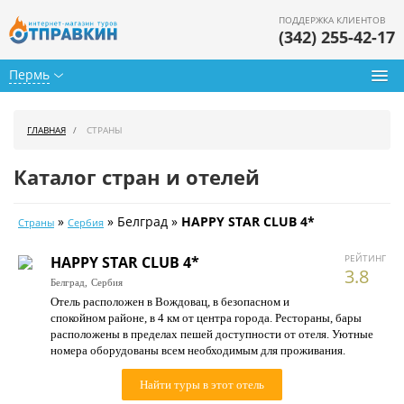
ПОДДЕРЖКА КЛИЕНТОВ
(342) 255-42-17
Пермь
Туры из Перми
ГЛАВНАЯ
СТРАНЫ
Подбор тура
Каталог стран и отелей
Горящие туры
»
» Белград »
HAPPY STAR CLUB 4*
Страны
Сербия
Календарь туров
РЕЙТИНГ
HAPPY STAR CLUB 4*
Цены дня
3.8
Белград,
Сербия
Отель расположен в Вождовац, в безопасном и
Страны
спокойном районе, в 4 км от центра города. Рестораны, бары
расположены в пределах пешей доступности от отеля. Уютные
Как купить
номера оборудованы всем необходимым для проживания.
О нас
Найти туры в этот отель