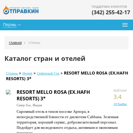
ПОДДЕРЖКА КЛИЕНТОВ
(342) 255-42-17
Пермь
Туры из Перми
ГЛАВНАЯ
СТРАНЫ
Подбор тура
Каталог стран и отелей
Горящие туры
»
»
»
RESORT MELLO ROSA (EX.HAFH
Страны
Индия
Северный Гоа
Календарь туров
RESORTS) 3*
Цены дня
РЕЙТИНГ
RESORT MELLO ROSA (EX.HAFH
3.4
RESORTS) 3*
Страны
отзывы
Север Гоа,
Индия
Скромный отель в тихом поселке Арпора, в
Как купить
непосредственной близости от дискотеки Cabbana. Зеленная
территория, хороший сервис, доброжелательный персонал.
О нас
Подойдет для молодежного отдыха, активным и экономным
туристам.