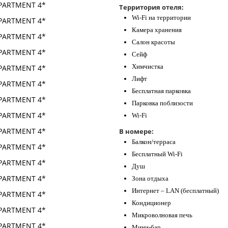
Территория отеля:
Wi-Fi на территории
Камера хранения
Салон красоты
Сейф
Химчистка
Лифт
Бесплатная парковка
Парковка поблизости
Wi-Fi
В номере:
Балкон/терраса
Бесплатный Wi-Fi
Душ
Зона отдыха
Интернет – LAN (бесплатный)
Кондиционер
Микроволновая печь
Мини-бар