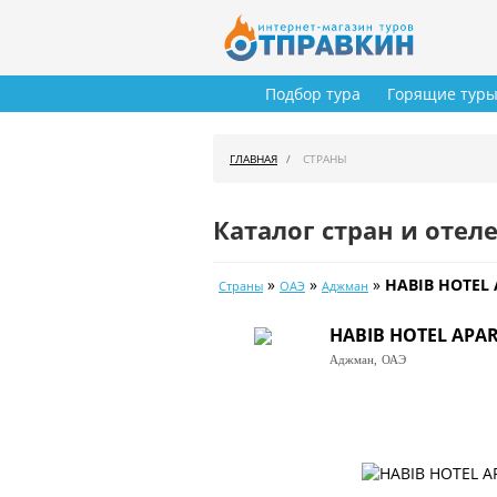
Подбор тура
Горящие тур
ГЛАВНАЯ
СТРАНЫ
Каталог стран и отел
»
»
»
HABIB HOTEL
Страны
ОАЭ
Аджман
HABIB HOTEL APA
Аджман,
ОАЭ