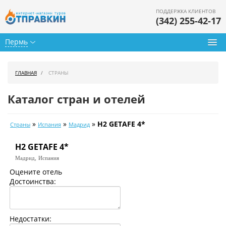
ПОДДЕРЖКА КЛИЕНТОВ
(342) 255-42-17
Пермь
Туры из Перми
ГЛАВНАЯ
СТРАНЫ
Подбор тура
Каталог стран и отелей
Горящие туры
»
»
»
H2 GETAFE 4*
Страны
Испания
Мадрид
Календарь туров
H2 GETAFE 4*
Цены дня
Мадрид,
Испания
Страны
Оцените отель
Достоинства:
Как купить
О нас
Недостатки: