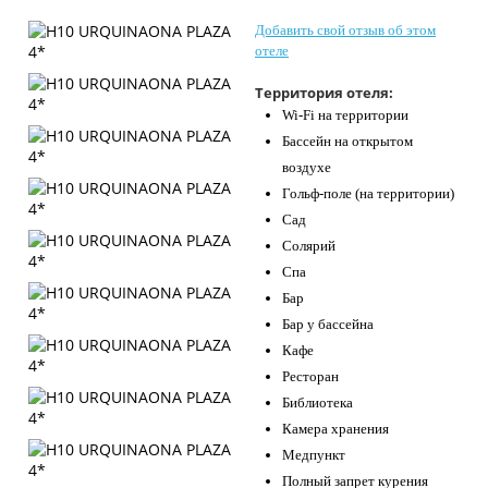
Контакты
Добавить свой отзыв об этом
отеле
Территория отеля:
Wi-Fi на территории
Бассейн на открытом
воздухе
Гольф-поле (на территории)
Сад
Солярий
Спа
Бар
Бар у бассейна
Кафе
Ресторан
Библиотека
Камера хранения
Медпункт
Полный запрет курения