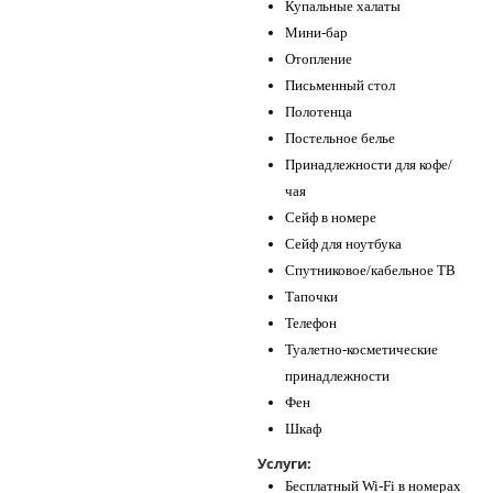
Купальные халаты
Мини-бар
Отопление
Письменный стол
Полотенца
Постельное белье
Принадлежности для кофе/
чая
Сейф в номере
Сейф для ноутбука
Спутниковое/кабельное ТВ
Тапочки
Телефон
Туалетно-косметические
принадлежности
Фен
Шкаф
Услуги:
Бесплатный Wi-Fi в номерах