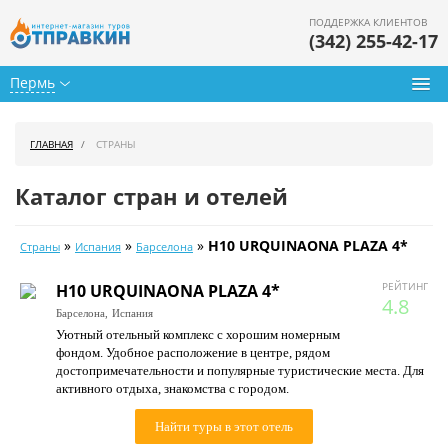
ПОДДЕРЖКА КЛИЕНТОВ
(342) 255-42-17
Пермь
Туры из Перми
ГЛАВНАЯ
СТРАНЫ
Подбор тура
Каталог стран и отелей
Горящие туры
»
»
»
H10 URQUINAONA PLAZA 4*
Страны
Испания
Барселона
Календарь туров
РЕЙТИНГ
H10 URQUINAONA PLAZA 4*
Цены дня
4.8
Барселона,
Испания
Уютный отельный комплекс с хорошим номерным
Страны
фондом. Удобное расположение в центре, рядом
достопримечательности и популярные туристические места. Для
Как купить
активного отдыха, знакомства с городом.
О нас
Найти туры в этот отель