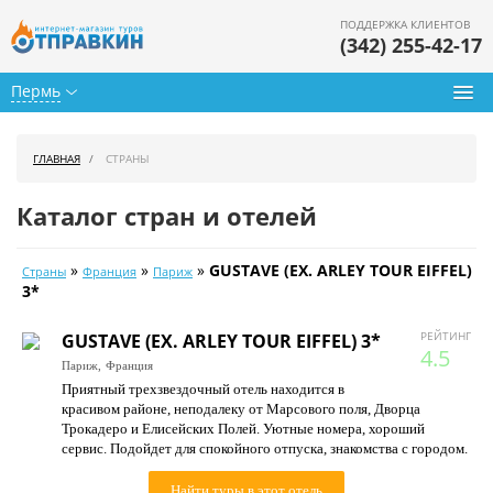
ПОДДЕРЖКА КЛИЕНТОВ
(342) 255-42-17
Пермь
Туры из Перми
ГЛАВНАЯ
СТРАНЫ
Подбор тура
Каталог стран и отелей
Горящие туры
»
»
»
GUSTAVE (EX. ARLEY TOUR EIFFEL)
Страны
Франция
Париж
Календарь туров
3*
Цены дня
РЕЙТИНГ
GUSTAVE (EX. ARLEY TOUR EIFFEL) 3*
4.5
Париж,
Франция
Страны
Приятный трехзвездочный отель находится в
красивом районе, неподалеку от Марсового поля, Дворца
Как купить
Трокадеро и Елисейских Полей. Уютные номера, хороший
сервис. Подойдет для спокойного отпуска, знакомства с городом.
О нас
Найти туры в этот отель