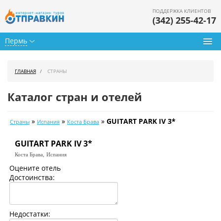
ПОДДЕРЖКА КЛИЕНТОВ
(342) 255-42-17
Пермь
Туры из Перми
ГЛАВНАЯ
СТРАНЫ
Подбор тура
Каталог стран и отелей
Горящие туры
»
»
»
GUITART PARK IV 3*
Страны
Испания
Коста Брава
Календарь туров
GUITART PARK IV 3*
Цены дня
Коста Брава,
Испания
Страны
Оцените отель
Достоинства:
Как купить
О нас
Недостатки: