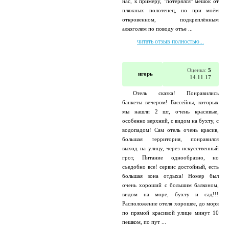
нас, к примеру, "потерялся" мешок от
пляжных полотенец, но при моём
откровенном, подкреплённым
алкоголем по поводу отъе ...
читать отзыв полностью...
Оценка:
5
игорь
14.11.17
Отель сказка! Понравились
банкеты вечером! Бассейны, которых
мы нашли 2 шт, очень красивые,
особенно верхний, с видом на бухту, с
водопадом! Сам отель очень красив,
большая территория, понравился
выход на улицу, через искусственный
грот, Питание однообразно, но
съедобно все! сервис достойный, есть
большая зона отдыха! Номер был
очень хороший с большим балконом,
видом на море, бухту и сад!!!
Расположение отеля хорошее, до моря
по прямой красивой улице минут 10
пешком, по пут ...