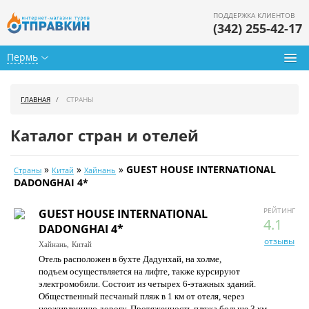
ПОДДЕРЖКА КЛИЕНТОВ
(342) 255-42-17
Пермь
Туры из Перми
ГЛАВНАЯ
СТРАНЫ
Подбор тура
Каталог стран и отелей
Горящие туры
»
»
»
GUEST HOUSE INTERNATIONAL
Страны
Китай
Хайнань
Календарь туров
DADONGHAI 4*
Цены дня
РЕЙТИНГ
GUEST HOUSE INTERNATIONAL
4.1
DADONGHAI 4*
Страны
отзывы
Хайнань,
Китай
Отель расположен в бухте Дадунхай, на холме,
Как купить
подъем осуществляется на лифте, также курсируют
электромобили. Состоит из четырех 6-этажных зданий.
О нас
Общественный песчаный пляж в 1 км от отеля, через
неоживленную дорогу. Протяженность пляжа больше 3 км.