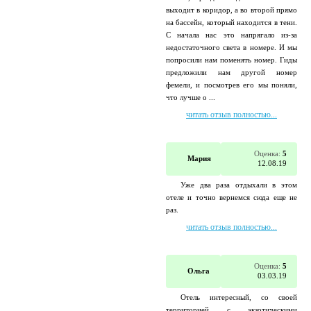
выходит в коридор, а во второй прямо
на бассейн, который находится в тени.
С начала нас это напрягало из-за
недостаточного света в номере. И мы
попросили нам поменять номер. Гиды
предложили нам другой номер
фемели, и посмотрев его мы поняли,
что лучше о ...
читать отзыв полностью...
Оценка:
5
Мария
12.08.19
Уже два раза отдыхали в этом
отеле и точно вернемся сюда еще не
раз.
читать отзыв полностью...
Оценка:
5
Ольга
03.03.19
Отель интересный, со своей
территорией с экзотическими