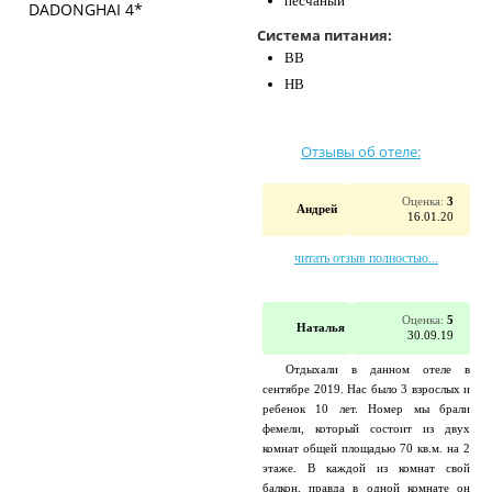
песчаный
Система питания:
BB
HB
Отзывы об отеле:
Оценка:
3
Андрей
16.01.20
читать отзыв полностью...
Оценка:
5
Наталья
30.09.19
Отдыхали в данном отеле в
сентябре 2019. Нас было 3 взрослых и
ребенок 10 лет. Номер мы брали
фемели, который состоит из двух
комнат общей площадью 70 кв.м. на 2
этаже. В каждой из комнат свой
балкон, правда в одной комнате он