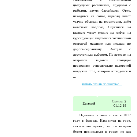
цветущими растениями, прудиком с
рыбками, двумя бассейнами. Отель
находится на сопке, перепад высот
удачно обыгран на территории, днём
включают водопад. Спустится на
главную улицу можно на лифте, на
курсирующей вверх-вниз гостиничной
открытой машинке или пешком по
дороге-серпантину. Завтрак с
достаточным выбором. По вечерам на
открытой видовой площадке
проводится относительно недорогой
шведский стол, который котируется и
...
читать отзыв полностью...
Оценка:
5
Евгений
01.12.18
Отдыхали в этом отеле в 2017
году в феврале. Находится на горе,
сначала это пугало, что по вечерам
будем подниматься в горку, по как