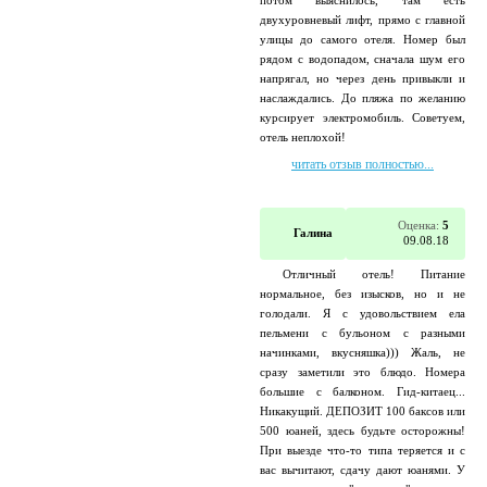
потом выяснилось, там есть
двухуровневый лифт, прямо с главной
улицы до самого отеля. Номер был
рядом с водопадом, сначала шум его
напрягал, но через день привыкли и
наслаждались. До пляжа по желанию
курсирует электромобиль. Советуем,
отель неплохой!
читать отзыв полностью...
Оценка:
5
Галина
09.08.18
Отличный отель! Питание
нормальное, без изысков, но и не
голодали. Я с удовольствием ела
пельмени с бульоном с разными
начинками, вкусняшка))) Жаль, не
сразу заметили это блюдо. Номера
большие с балконом. Гид-китаец...
Никакущий. ДЕПОЗИТ 100 баксов или
500 юаней, здесь будьте осторожны!
При выезде что-то типа теряется и с
вас вычитают, сдачу дают юанями. У