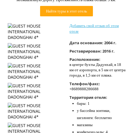
Контакты
Найти туры в этот отель
Добавить свой отзыв об этом
отеле
Дата основания:
2004 г.
Реставрирован:
2016 г.
Расположение:
в центре бухты Дадунхай, в 18
км от аэропорта, в 5 км от центра
города, в 1,5 км от пляжа.
Телефон/факс:
+8689888286688
Территория отеля:
бары: 1
у бассейна зонтики,
шезлонги: бесплатно
магазины
конференц-залы: 4