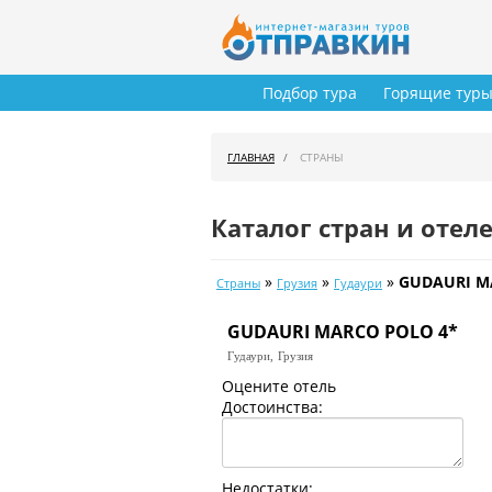
Подбор тура
Горящие тур
ГЛАВНАЯ
СТРАНЫ
Каталог стран и отел
»
»
»
GUDAURI M
Страны
Грузия
Гудаури
GUDAURI MARCO POLO 4*
Гудаури,
Грузия
Оцените отель
Достоинства:
Недостатки: