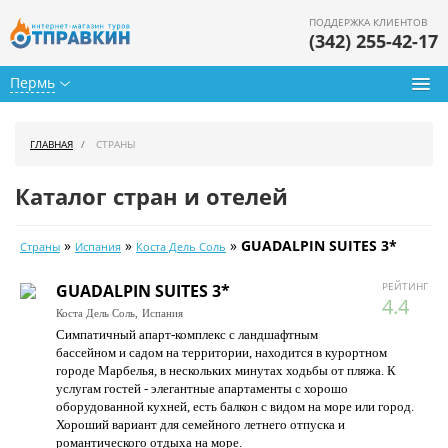
ПОДДЕРЖКА КЛИЕНТОВ
(342) 255-42-17
Пермь
Туры из Перми
ГЛАВНАЯ
СТРАНЫ
Подбор тура
Каталог стран и отелей
Горящие туры
»
»
»
GUADALPIN SUITES 3*
Страны
Испания
Коста Дель Соль
Календарь туров
РЕЙТИНГ
GUADALPIN SUITES 3*
Цены дня
4.4
Коста Дель Соль,
Испания
Симпатичный апарт-комплекс с ландшафтным
Страны
бассейном и садом на территории, находится в курортном
городе Марбелья, в нескольких минутах ходьбы от пляжа. К
Как купить
услугам гостей - элегантные апартаменты с хорошо
оборудованной кухней, есть балкон с видом на море или город.
О нас
Хороший вариант для семейного летнего отпуска и
романтического отдыха на море.