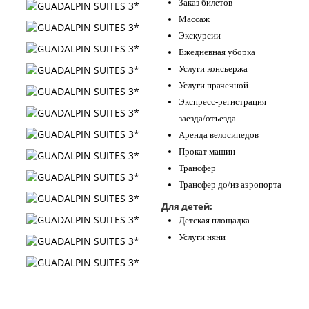
Заказ билетов
Массаж
Экскурсии
Ежедневная уборка
Услуги консьержа
Услуги прачечной
Экспресс-регистрация
заезда/отъезда
Аренда велосипедов
Прокат машин
Трансфер
Трансфер до/из аэропорта
Для детей:
Детская площадка
Услуги няни