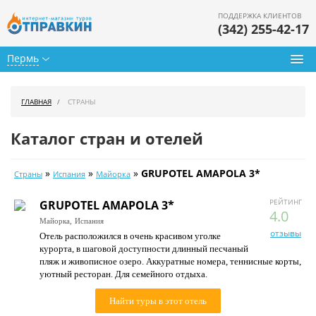
ПОДДЕРЖКА КЛИЕНТОВ
(342) 255-42-17
Пермь
Туры из Перми
ГЛАВНАЯ
СТРАНЫ
Подбор тура
Каталог стран и отелей
Горящие туры
»
»
»
GRUPOTEL AMAPOLA 3*
Страны
Испания
Майорка
Календарь туров
РЕЙТИНГ
GRUPOTEL AMAPOLA 3*
Цены дня
4.0
Майорка,
Испания
отзывы
Отель расположился в очень красивом уголке
Страны
курорта, в шаговой доступности длинный песчаный
пляж и живописное озеро. Аккуратные номера, теннисные корты,
Как купить
уютный ресторан. Для семейного отдыха.
О нас
Найти туры в этот отель