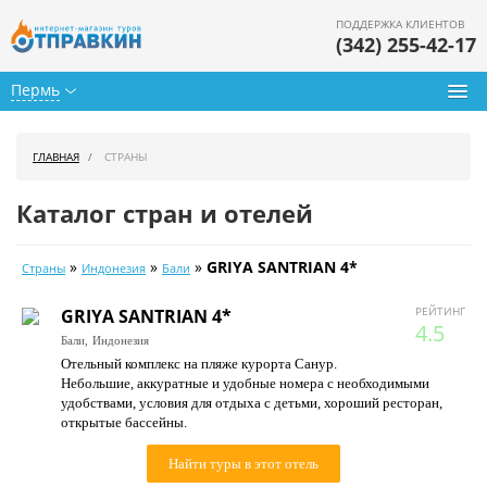
ПОДДЕРЖКА КЛИЕНТОВ
(342) 255-42-17
Пермь
Туры из Перми
ГЛАВНАЯ
СТРАНЫ
Подбор тура
Каталог стран и отелей
Горящие туры
»
»
»
GRIYA SANTRIAN 4*
Страны
Индонезия
Бали
Календарь туров
РЕЙТИНГ
GRIYA SANTRIAN 4*
Цены дня
4.5
Бали,
Индонезия
Отельный комплекс на пляже курорта Санур.
Страны
Небольшие, аккуратные и удобные номера с необходимыми
удобствами, условия для отдыха с детьми, хороший ресторан,
Как купить
открытые бассейны.
О нас
Найти туры в этот отель