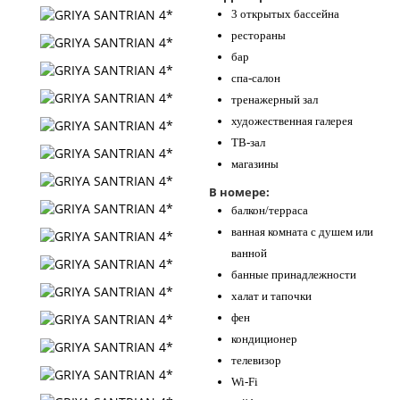
3 открытых бассейна
рестораны
бар
спа-салон
тренажерный зал
художественная галерея
ТВ-зал
магазины
В номере:
балкон/терраса
ванная комната с душем или
ванной
банные принадлежности
халат и тапочки
фен
кондиционер
телевизор
Wi-Fi