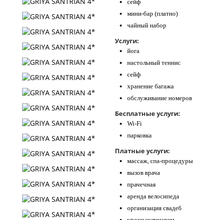
сейф
мини-бар (платно)
чайный набор
Услуги:
йога
настольный теннис
сейф
хранение багажа
обслуживание номеров
Бесплатные услуги:
Wi-Fi
парковка
Платные услуги:
массаж, спа-процедуры
вызов врача
прачечная
аренда велосипеда
организация свадеб
уроки кулинарии,