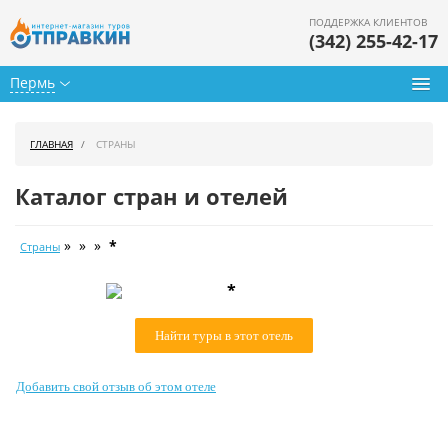
ПОДДЕРЖКА КЛИЕНТОВ
(342) 255-42-17
Пермь
Туры из Перми
ГЛАВНАЯ
СТРАНЫ
Подбор тура
Каталог стран и отелей
Горящие туры
» » »
*
Страны
Календарь туров
*
Цены дня
Найти туры в этот отель
Страны
Как купить
Добавить свой отзыв об этом отеле
О нас