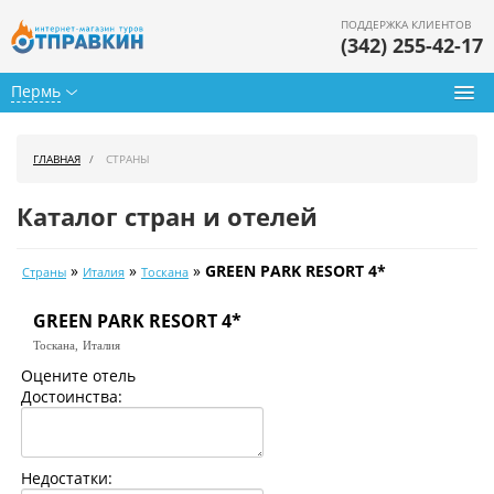
ПОДДЕРЖКА КЛИЕНТОВ
(342) 255-42-17
Пермь
Туры из Перми
ГЛАВНАЯ
СТРАНЫ
Подбор тура
Каталог стран и отелей
Горящие туры
»
»
»
GREEN PARK RESORT 4*
Страны
Италия
Тоскана
Календарь туров
GREEN PARK RESORT 4*
Цены дня
Тоскана,
Италия
Страны
Оцените отель
Достоинства:
Как купить
О нас
Недостатки: