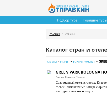
Подбор тура
Горящие тур
ГЛАВНАЯ
СТРАНЫ
Каталог стран и отел
»
»
»
GREE
Страны
Италия
Эмилия-Романья
GREEN PARK BOLOGNA HOT
Эмилия-Романья,
Италия
Современный отель в городке Куарто
гостей - симпатичные номера с ориг
или туристических поездок.