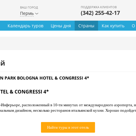
ПОДДЕРЖКА КЛИЕНТОВ
ВАШ ГОРОД
(342) 255-42-17
Пермь
ы
Календарь туров
Цены дня
Страны
Как купить
О
ей
N PARK BOLOGNA HOTEL & CONGRESSI 4*
EL & CONGRESSI 4*
-Инферьоре, расположенный в 10-ти минутах от международного аэропорта, не
инальным дизайном, несколько ресторанов итальянской кухни. Хорошо подойде
Найти туры в этот отель