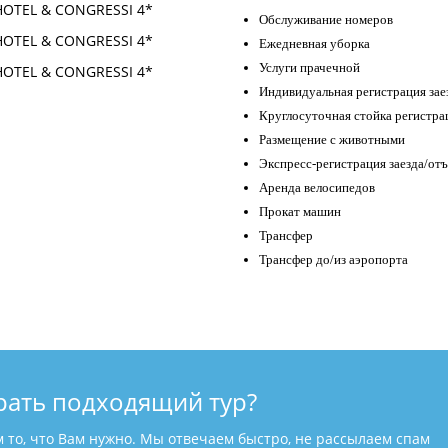
Обслуживание номеров
Ежедневная уборка
Услуги прачечной
Индивидуальная регистрация зае
Круглосуточная стойка регистра
Размещение с животными
Экспресс-регистрация заезда/отъ
Аренда велосипедов
Прокат машин
Трансфер
Трансфер до/из аэропорта
рать подходящий тур?
м то, что Вам нужно. Мы отвечаем быстро, не рассылаем спам