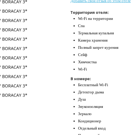
Добавить свой отзыв об этом отеле
Территория отеля:
Wi-Fi на территории
Спа
Термальная купальня
Камера хранения
Полный запрет курения
Сейф
Химчистка
Wi-Fi
В номере:
Бесплатный Wi-Fi
Детектор дыма
Душ
Звукоизоляция
Зеркало
Кондиционер
Отдельный вход