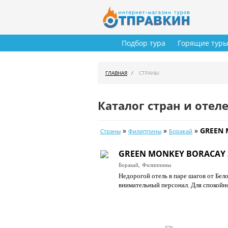
Подбор тура
Горящие тур
ГЛАВНАЯ
СТРАНЫ
Каталог стран и отел
»
»
»
GREEN 
Страны
Филиппины
Боракай
GREEN MONKEY BORACAY 
Боракай,
Филиппины
Недорогой отель в паре шагов от Бел
внимательный персонал. Для спокойн