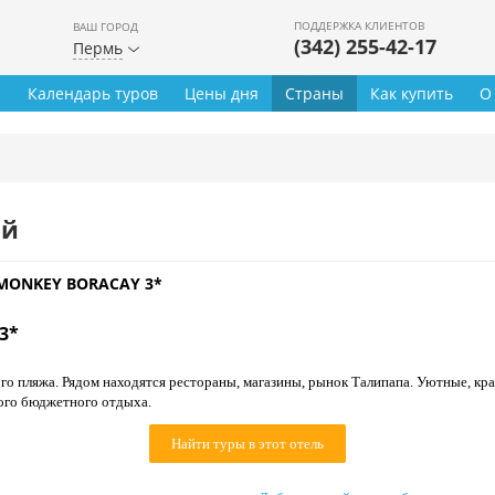
ПОДДЕРЖКА КЛИЕНТОВ
ВАШ ГОРОД
(342) 255-42-17
Пермь
ы
Календарь туров
Цены дня
Страны
Как купить
О
ей
MONKEY BORACAY 3*
3*
ого пляжа. Рядом находятся рестораны, магазины, рынок Талипапа. Уютные, к
ого бюджетного отдыха.
Найти туры в этот отель