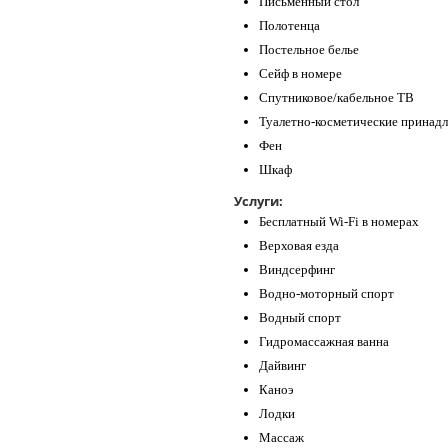
Письменный стол
Полотенца
Постельное белье
Сейф в номере
Спутниковое/кабельное ТВ
Туалетно-косметические принад
Фен
Шкаф
Услуги:
Бесплатный Wi-Fi в номерах
Верховая езда
Виндсерфинг
Водно-моторный спорт
Водный спорт
Гидромассажная ванна
Дайвинг
Каноэ
Лодки
Массаж