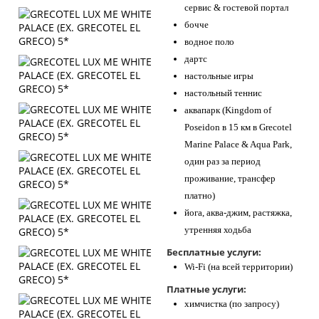
сервис & гостевой портал
бочче
водное поло
дартс
настольные игры
настольный теннис
аквапарк (Kingdom of
Poseidon в 15 км в Grecotel
Marine Palace & Aqua Park,
один раз за период
проживание, трансфер
платно)
йога, аква-джим, растяжка,
утренняя ходьба
Бесплатные услуги:
Wi-Fi (на всей территории)
Платные услуги:
химчистка (по запросу)