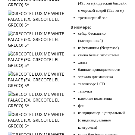
(495 кв м) и детский бассейн
с морской водой (155 кв м)
тренажерный зал
В номере:
сейф: бесплатно
(электронный)
кофемашина (Nespresso)
смена белья: экосистема
халат
банные принадлежности
зеркало для макияжа
телевизор: LCD
тапочки
пляжные полотенца
фен
кондиционер: центральный
(с индивидуальным
контролем)
мини-бар (пополняется