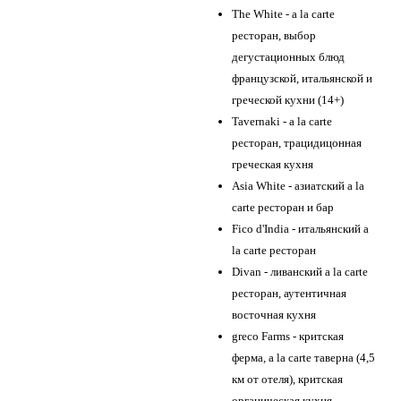
The White - a la carte
ресторан, выбор
дегустационных блюд
французской, итальянской и
греческой кухни (14+)
Tavernaki - a la carte
ресторан, трацидицонная
греческая кухня
Asia White - азиатский a la
carte ресторан и бар
Fico d'India - итальянский a
la carte ресторан
Divan - ливанский a la carte
ресторан, аутентичная
восточная кухня
greco Farms - критская
ферма, a la carte таверна (4,5
км от отеля), критская
органическая кухня