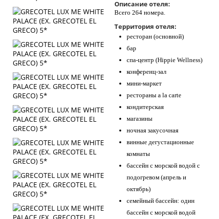
Описание отеля:
Всего 264 номера.
Территория отеля:
ресторан (основной)
бар
спа-центр (Hippie Wellness)
конференц-зал
мини-маркет
рестораны a la carte
кондитерская
магазины
ночная закусочная
винные дегустационные
комнаты
бассейн с морской водой с
подогревом (апрель и
октябрь)
семейный бассейн: один
бассейн с морской водой