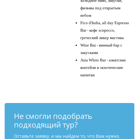
холодное пиво, закуски,
фильмы под открытым
небом
Fico d'India, all day Espresso
Bar - кофе эспрессо,
греческий ликер мастика
Wine Bar - винный бар с
закусками
Asia White Bar - азиатские
коктейли и экзотические
напитки
Не смогли подобрать
подходящий тур?
Оставьте заявку, и мы найдем то, что Вам нужно.