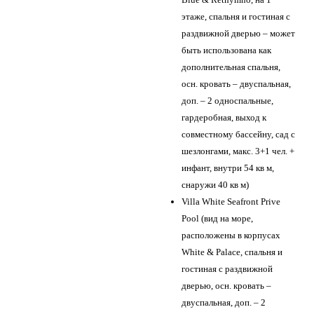
этаже, спальня и гостиная с
раздвижной дверью – может
быть использована как
дополнительная спальня,
осн. кровать – двуспальная,
доп. – 2 односпальные,
гардеробная, выход к
совместному бассейну, сад с
шезлонгами, макс. 3+1 чел. +
инфант, внутри 54 кв м,
снаружи 40 кв м)
Villa White Seafront Prive
Pool (вид на море,
расположены в корпусах
White & Palace, спальня и
гостиная с раздвижной
дверью, осн. кровать –
двуспальная, доп. – 2