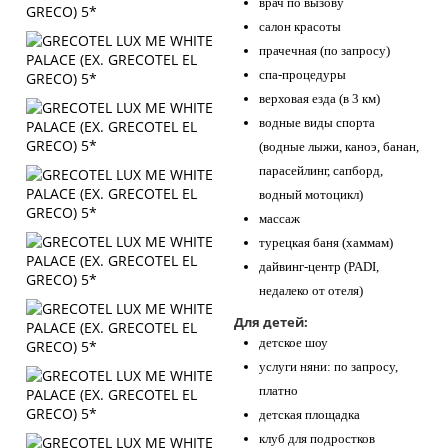
врач по вызову
салон красоты
прачечная (по запросу)
спа-процедуры
верховая езда (в 3 км)
водные виды спорта
(водные лыжи, каноэ, банан,
парасейлинг, сапборд,
водный мотоцикл)
массаж
турецкая баня (хаммам)
дайвинг-центр (PADI,
недалеко от отеля)
Для детей:
детское шоу
услуги няни: по запросу,
платно
детская площадка
клуб для подростков