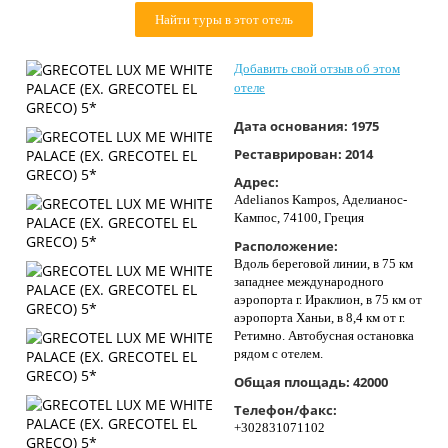
Контакты
Найти туры в этот отель
Добавить свой отзыв об этом
отеле
Дата основания:
1975
Реставрирован:
2014
Адрес:
Adelianos Kampos, Аделианос-
Кампос, 74100, Греция
Расположение:
Вдоль береговой линии, в 75 км
западнее международного
аэропорта г. Ираклион, в 75 км от
аэропорта Ханьи, в 8,4 км от г.
Ретимно. Автобусная остановка
рядом с отелем.
Общая площадь:
42000
Телефон/факс:
+302831071102