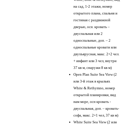
на сад, 1-2 этажи, номер
открытого плана, спальня и
гостиная с раздвижной
дверью, осн. кровать –
двуспальная или 2
односпальные, доп. – 2
односпальные кровати или
двухъярусная, макс. 2+2 чел.
+ инфант или 3 чел, внутри
37 кв м, снаружи 8 кв м)
Open Plan Suite Sea View (2
или 3-й этаж в крыльях
White & Rethymno, номер
открытой планировки, вид
нам море, осн кровать -
двуспальная, доп. – кровать-
софа, макс. 2+1 чел, 37 кв м)
White Suite Sea View (2 или