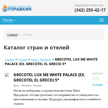
ПОДДЕРЖКА КЛИЕНТОВ
(342) 255-42-17
Пермь
Туры из Перми
ГЛАВНАЯ
СТРАНЫ
Подбор тура
Каталог стран и отелей
Горящие туры
»
»
»
GRECOTEL LUX ME WHITE
Страны
Греция
Крит - Ретимно
Календарь туров
PALACE (EX. GRECOTEL EL GRECO) 5*
Цены дня
РЕЙТИНГ
GRECOTEL LUX ME WHITE PALACE (EX.
4.5
GRECOTEL EL GRECO) 5*
Страны
отзывы
Крит - Ретимно,
Греция
Отель на побережье, в курортном местечке Пиги.
Как купить
Предлагает гостям греческое гостеприимство в совокупности с
качественными услугами. Подходит для комфортного семейного
О нас
отдыха.