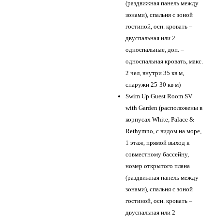
(раздвижная панель между
зонами), спальня с зоной
гостиной, осн. кровать –
двуспальная или 2
односпальные, доп. –
односпальная кровать, макс.
2 чел, внутри 35 кв м,
снаружи 25-30 кв м)
Swim Up Guest Room SV
with Garden (расположены в
корпусах White, Palace &
Rethymno, с видом на море,
1 этаж, прямой выход к
совместному бассейну,
номер открытого плана
(раздвижная панель между
зонами), спальня с зоной
гостиной, осн. кровать –
двуспальная или 2