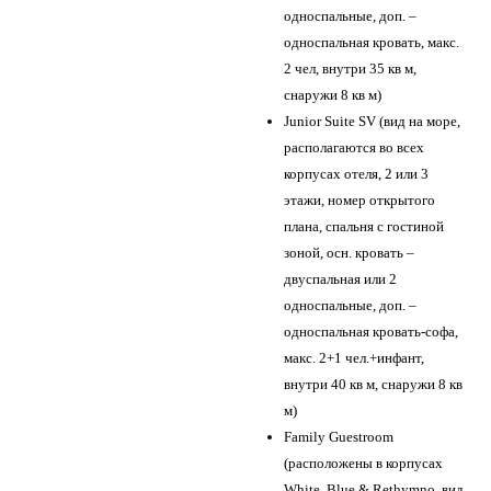
односпальные, доп. –
односпальная кровать, макс.
2 чел, внутри 35 кв м,
снаружи 8 кв м)
Junior Suite SV (вид на море,
располагаются во всех
корпусах отеля, 2 или 3
этажи, номер открытого
плана, спальня с гостиной
зоной, осн. кровать –
двуспальная или 2
односпальные, доп. –
односпальная кровать-софа,
макс. 2+1 чел.+инфант,
внутри 40 кв м, снаружи 8 кв
м)
Family Guestroom
(расположены в корпусах
White, Blue & Rethymno, вид