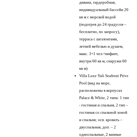
дивана, гардеробная,
индивидуальный бассейн 20
кв м с морской водой
(подогрев до 24 градусов –
бесплатно, по запросу),
терраса с шезлонгами,
летней мебелью и душем,
макс. 3+1 чел.+инфант,
внутри 60 кв м, снаружи 60
кв м)
Villa Luxe Yali Seafront Prive
Pool (вид на море,
расположены в корпусах
Palace & White, 2 типа: 1 тип
- гостиная и спальня, 2 тип –
гостиная со спальной зоной
и спальня; осн. кровать –
двуспальная, доп. – 2
односпальные, 2 ванные