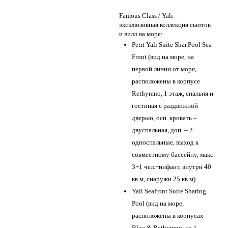
Famous Class / Yali –
эксклюзивная коллекция сьютов
и вилл на море:
Petit Yali Suite Shar.Pool Sea
Front (вид на море, на
первой линии от моря,
расположены в корпусе
Rethymno, 1 этаж, спальня и
гостиная с раздвижной
дверью, осн. кровать –
двуспальная, доп. – 2
односпальные, выход к
совместному бассейну, макс.
3+1 чел.+инфант, внутри 40
кв м, снаружи 25 кв м)
Yali Seafront Suite Sharing
Pool (вид на море,
расположены в корпусах
Blue & Rethymno, на 1