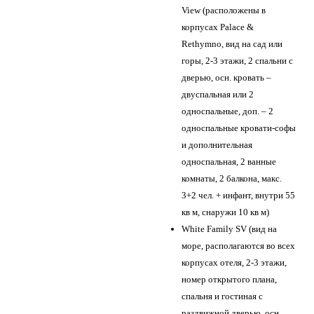
View (расположены в
корпусах Palace &
Rethymno, вид на сад или
горы, 2-3 этажи, 2 спальни с
дверью, осн. кровать –
двуспальная или 2
односпальные, доп. – 2
односпальные кровати-софы
и дополнительная
односпальная, 2 ванные
комнаты, 2 балкона, макс.
3+2 чел. + инфант, внутри 55
кв м, снаружи 10 кв м)
White Family SV (вид на
море, располагаются во всех
корпусах отеля, 2-3 этажи,
номер открытого плана,
спальня и гостиная с
раздвижной дверью, осн.