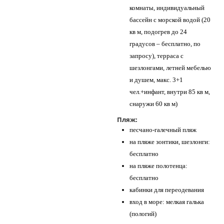
комнаты, индивидуальный
бассейн с морской водой (20
кв м, подогрев до 24
градусов – бесплатно, по
запросу), терраса с
шезлонгами, летней мебелью
и душем, макс. 3+1
чел.+инфант, внутри 85 кв м,
снаружи 60 кв м)
Пляж:
песчано-галечный пляж
на пляже зонтики, шезлонги:
бесплатно
на пляже полотенца:
бесплатно
кабинки для переодевания
вход в море: мелкая галька
(пологий)