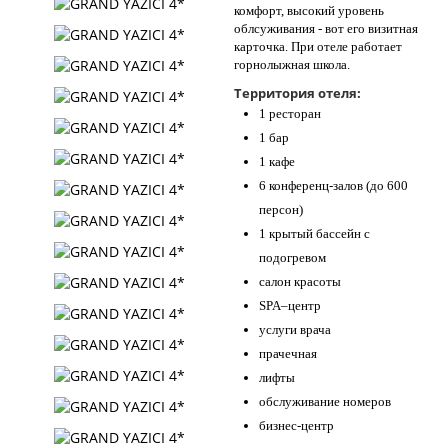
комфорт, высокий уровень
облсуживания - вот его визитная
карточка. При отеле работает
горнолыжная школа.
Территория отеля:
1 ресторан
1 бар
1 кафе
6 конференц-залов (до 600
персон)
1 крытый бассейн с
подогревом
салон красоты
SPA–центр
услуги врача
прачечная
лифты
обслуживание номеров
бизнес-центр