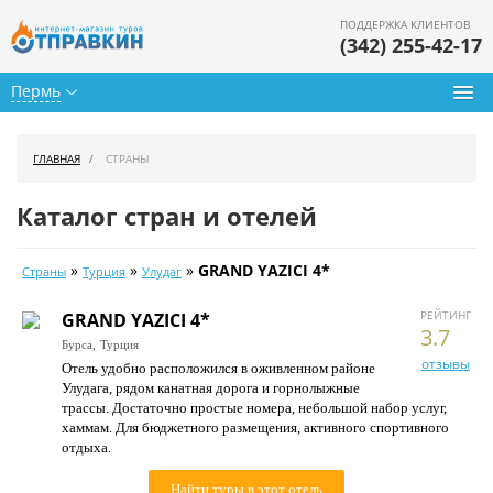
ПОДДЕРЖКА КЛИЕНТОВ
(342) 255-42-17
Пермь
Туры из Перми
ГЛАВНАЯ
СТРАНЫ
Подбор тура
Каталог стран и отелей
Горящие туры
»
»
»
GRAND YAZICI 4*
Страны
Турция
Улудаг
Календарь туров
РЕЙТИНГ
GRAND YAZICI 4*
Цены дня
3.7
Бурса,
Турция
отзывы
Отель удобно расположился в оживленном районе
Страны
Улудага, рядом канатная дорога и горнолыжные
трассы. Достаточно простые номера, небольшой набор услуг,
Как купить
хаммам. Для бюджетного размещения, активного спортивного
отдыха.
О нас
Найти туры в этот отель