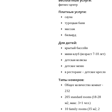
Бесплатные услуги:
фитнес-центр
Платные услуги:
сауна
турецкая баня
массаж
бильярд
Для детей:
крытый бассейн
мини-клуб (возраст 7-10 лет)
детская коляска
детское меню
в ресторане – детское кресло
Типы номеров:
Общее количество комнат -
232
205 standard rooms (18-28
м2, макс. 3+1 чел.)
10 family rooms (35 м2, 2