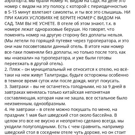
аэропорта, мы брали номер «с видом на сад», на деле это
номер с видом на эту полосу, с которой с периодичностью
в 5-15 минут взлетают самолеты, и ты все это слышишь. НИ
ПРИ КАКИХ УСЛОВИЯХ НЕ БЕРИТЕ НОМЕР С ВИДОМ НА
САД, ТАМ ВЫ НЕ УСНЕТЕ. В отеле об этом знают, т.к. в
номере лежат одноразовые беруши. Но говорят, что
поменять номер на другую сторону без доплаты нельзя.
(Мы летели по горящей путевке через туроператора, и это
они нам посоветовали данный отель. В итоге нам номер
все-таки поменяли без доплаты, но только после того, как
мы «наехали» на туроператора, и уже были готовы
переезжать в другой отель).
2. Пляж – он муниципальный не относится к отелю, но всё-
таки на нем живут Талитриды, будьте осторожны особенно
в темное время суток или после дождя, могут покусать.
3. Завтраки – вы не останетесь голодными, но за 9 дней в
завтраках менялась только китайская непонятная
составляющая, которая нам не зашла, все остальное было
неизменным, однообразным.
4. Не завтраки – в отеле можно покушать по меню, на
праздник 1 мая был шведский стол около бассейна. В
целом это все не вкусно и неопрятно сделано всегда, мы
уходили полуголодными. Есть с чем сравнить, например
шведский стол в соседнем отеле чуть дороже, но он стоит