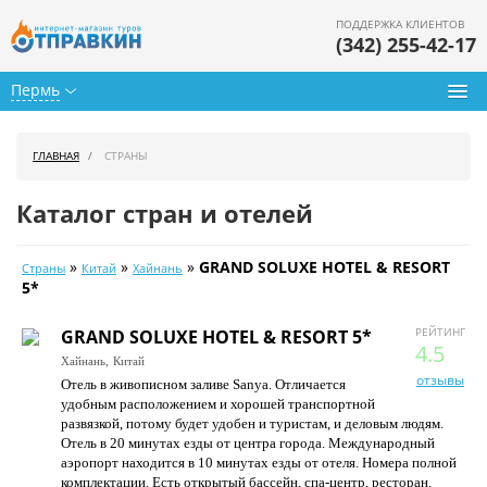
ПОДДЕРЖКА КЛИЕНТОВ
(342) 255-42-17
Пермь
Туры из Перми
ГЛАВНАЯ
СТРАНЫ
Подбор тура
Каталог стран и отелей
Горящие туры
»
»
»
GRAND SOLUXE HOTEL & RESORT
Страны
Китай
Хайнань
Календарь туров
5*
Цены дня
GRAND SOLUXE HOTEL & RESORT 5*
РЕЙТИНГ
4.5
Хайнань,
Китай
Страны
отзывы
Отель в живописном заливе Sanya. Отличается
удобным расположением и хорошей транспортной
Как купить
развязкой, потому будет удобен и туристам, и деловым людям.
Отель в 20 минутах езды от центра города. Международный
О нас
аэропорт находится в 10 минутах езды от отеля. Номера полной
комплектации. Есть открытый бассейн, спа-центр, ресторан.