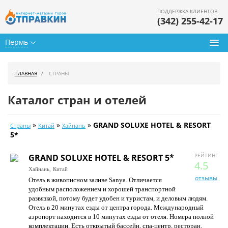
ПОДДЕРЖКА КЛИЕНТОВ
(342) 255-42-17
Пермь
Туры из Перми
ГЛАВНАЯ
СТРАНЫ
Подбор тура
Каталог стран и отелей
Горящие туры
»
»
»
GRAND SOLUXE HOTEL & RESORT
Страны
Китай
Хайнань
Календарь туров
5*
Цены дня
РЕЙТИНГ
GRAND SOLUXE HOTEL & RESORT 5*
4.5
Хайнань,
Китай
Страны
отзывы
Отель в живописном заливе Sanya. Отличается
удобным расположением и хорошей транспортной
Как купить
развязкой, потому будет удобен и туристам, и деловым людям.
Отель в 20 минутах езды от центра города. Международный
О нас
аэропорт находится в 10 минутах езды от отеля. Номера полной
комплектации. Есть открытый бассейн, спа-центр, ресторан.