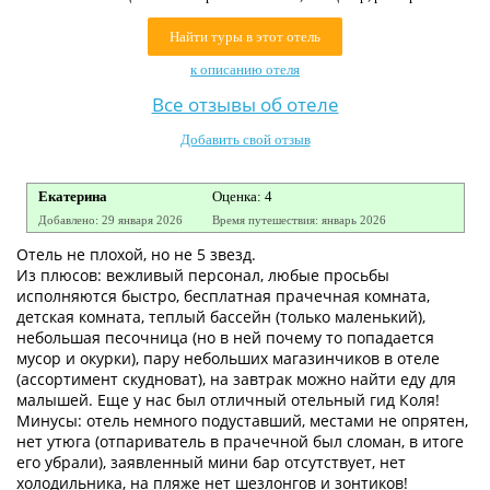
Контакты
Найти туры в этот отель
к описанию отеля
Все отзывы об отеле
Добавить свой отзыв
Екатерина
Оценка: 4
Добавлено: 29 января 2026
Время путешествия: январь 2026
Отель не плохой, но не 5 звезд.
Из плюсов: вежливый персонал, любые просьбы
исполняются быстро, бесплатная прачечная комната,
детская комната, теплый бассейн (только маленький),
небольшая песочница (но в ней почему то попадается
мусор и окурки), пару небольших магазинчиков в отеле
(ассортимент скудноват), на завтрак можно найти еду для
малышей. Еще у нас был отличный отельный гид Коля!
Минусы: отель немного подуставший, местами не опрятен,
нет утюга (отпариватель в прачечной был сломан, в итоге
его убрали), заявленный мини бар отсутствует, нет
холодильника, на пляже нет шезлонгов и зонтиков!