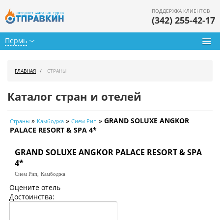
ПОДДЕРЖКА КЛИЕНТОВ
(342) 255-42-17
Пермь
Туры из Перми
ГЛАВНАЯ
СТРАНЫ
Подбор тура
Каталог стран и отелей
Горящие туры
»
»
»
GRAND SOLUXE ANGKOR
Страны
Камбоджа
Сием Рип
Календарь туров
PALACE RESORT & SPA 4*
Цены дня
GRAND SOLUXE ANGKOR PALACE RESORT & SPA
4*
Страны
Сием Рип,
Камбоджа
Оцените отель
Как купить
Достоинства:
О нас