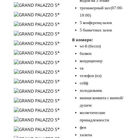
водой на 3 этаже
тренажерный зал (07:00-
19:00)
5 конференц-залов
5 банкетных залов
В номере:
wi-fi (беспл)
балкон
кондиционер
тв
телефон (пл)
сейф
холодильник
ванная комната с ванной/
душем
косметические
принадлежности
фен
халаты