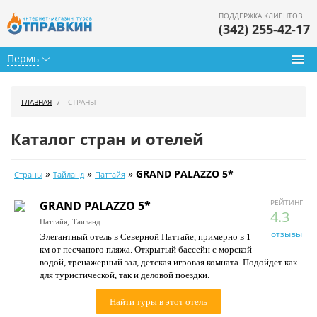
ПОДДЕРЖКА КЛИЕНТОВ
(342) 255-42-17
Пермь
Туры из Перми
ГЛАВНАЯ
СТРАНЫ
Подбор тура
Каталог стран и отелей
Горящие туры
»
»
»
GRAND PALAZZO 5*
Страны
Тайланд
Паттайя
Календарь туров
РЕЙТИНГ
GRAND PALAZZO 5*
Цены дня
4.3
Паттайя,
Таиланд
отзывы
Элегантный отель в Северной Паттайе, примерно в 1
Страны
км от песчаного пляжа. Открытый бассейн с морской
водой, тренажерный зал, детская игровая комната. Подойдет как
Как купить
для туристической, так и деловой поездки.
О нас
Найти туры в этот отель