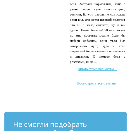
себя. Завтраки нормальные, яйца в
разных видах, супы имеются, рис,
сосиски, йогурт, овощи, но сок только
один вид, для отеля который полагает
что он 5 звезд маловато, ну я так
думаю. Номер большой 50 кв.м, но как
по мне пустоват, можно было бы
мебели добавить, один угол был
совершенно пуст, туда и стол
оьеденный бы со стульями поместился
и диванчик. В номере беда с
розетками, их вс ...
читать отзыв полностью...
Посмотреть все отзывы
Не смогли подобрать