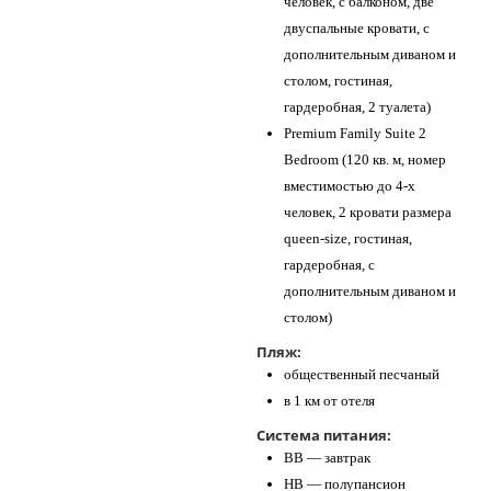
человек, с балконом, две
двуспальные кровати, с
дополнительным диваном и
столом, гостиная,
гардеробная, 2 туалета)
Premium Family Suite 2
Bedroom (120 кв. м, номер
вместимостью до 4-х
человек, 2 кровати размера
queen-size, гостиная,
гардеробная, с
дополнительным диваном и
столом)
Пляж:
общественный песчаный
в 1 км от отеля
Система питания:
BB — завтрак
НB — полупансион